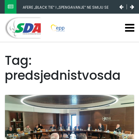
NESTANAK 780.000 EURA IZ IGMANA NE MOŽE BITI
SLUČAJNI PREVID, ODGOVORNOST MORAJU SNOSITI
VLADA FBIH I NJENI KADROVI
Tag:
predsjednistvosda