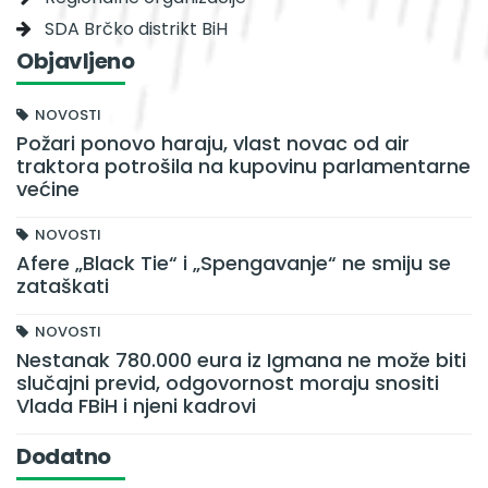
SDA Brčko distrikt BiH
Objavljeno
NOVOSTI
Požari ponovo haraju, vlast novac od air
traktora potrošila na kupovinu parlamentarne
većine
NOVOSTI
Afere „Black Tie“ i „Spengavanje“ ne smiju se
zataškati
NOVOSTI
Nestanak 780.000 eura iz Igmana ne može biti
slučajni previd, odgovornost moraju snositi
Vlada FBiH i njeni kadrovi
Dodatno