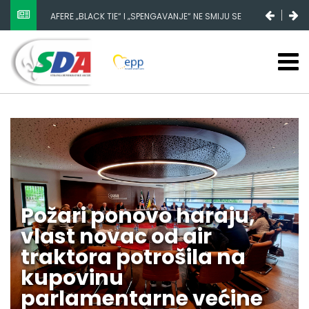
AFERE „BLACK TIE“ I „SPENGAVANJE“ NE SMIJU SE
ZATAŠKATI
Požari ponovo haraju,
vlast novac od air
traktora potrošila na
kupovinu
parlamentarne većine