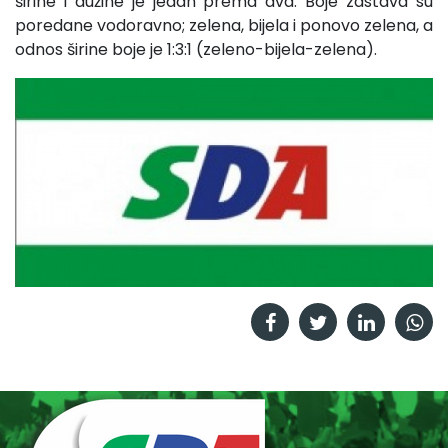
širine i dužine je jedan prema dva. Boje zastava su
poredane vodoravno; zelena, bijela i ponovo zelena, a
odnos širine boje je 1:3:1 (zeleno-bijela-zelena).