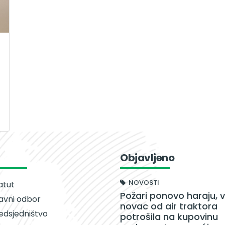
Objavljeno
NOVOSTI
atut
Požari ponovo haraju, v
avni odbor
novac od air traktora
edsjedništvo
potrošila na kupovinu