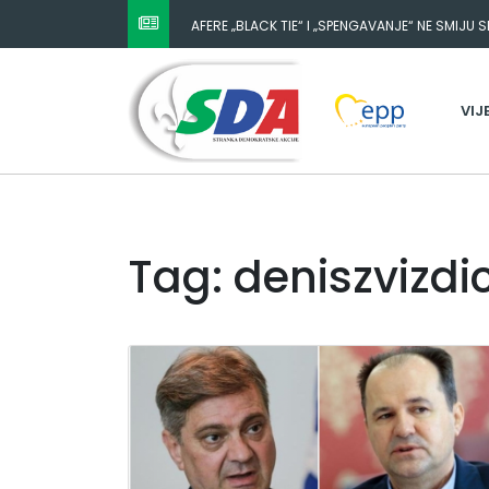
AFERE „BLACK TIE“ I „SPENGAVANJE“ NE SMIJU 
VIJ
Tag: deniszvizdi