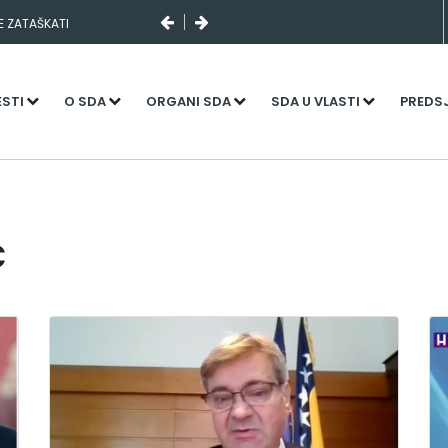
SE ZATAŠKATI
ESTI
O SDA
ORGANI SDA
SDA U VLASTI
PREDS
c