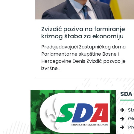
Zvizdić poziva na formiranje
kriznog štaba za ekonomiju
Predsjedavajući Zastupničkog doma
Parlamentarne skupštine Bosne i
Hercegovine Denis Zvizdić pozvao je
izvršne...
SDA
St
Gl
Pr