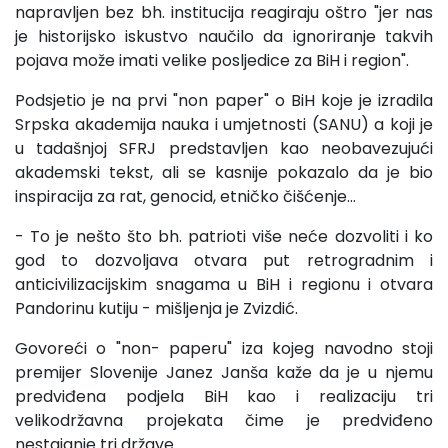
napravljen bez bh. institucija reagiraju oštro "jer nas
je historijsko iskustvo naučilo da ignoriranje takvih
pojava može imati velike posljedice za BiH i region".
Podsjetio je na prvi "non paper" o BiH koje je izradila
Srpska akademija nauka i umjetnosti (SANU) a koji je
u tadašnjoj SFRJ predstavljen kao neobavezujući
akademski tekst, ali se kasnije pokazalo da je bio
inspiracija za rat, genocid, etničko čišćenje…
- To je nešto što bh. patrioti više neće dozvoliti i ko
god to dozvoljava otvara put retrogradnim i
anticivilizacijskim snagama u BiH i regionu i otvara
Pandorinu kutiju - mišljenja je Zvizdić.
Govoreći o "non- paperu" iza kojeg navodno stoji
premijer Slovenije Janez Janša kaže da je u njemu
predviđena podjela BiH kao i realizaciju tri
velikodržavna projekata čime je predviđeno
nestajanje tri države.