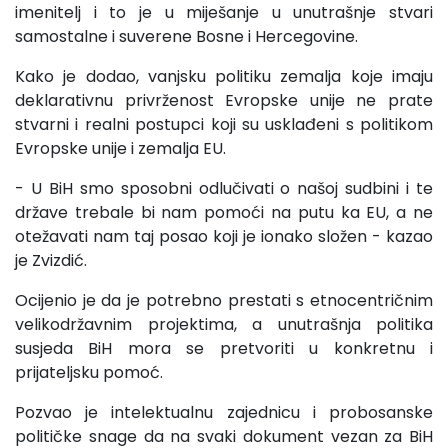
imenitelj i to je u miješanje u unutrašnje stvari
samostalne i suverene Bosne i Hercegovine.
Kako je dodao, vanjsku politiku zemalja koje imaju
deklarativnu privrženost Evropske unije ne prate
stvarni i realni postupci koji su usklađeni s politikom
Evropske unije i zemalja EU.
- U BiH smo sposobni odlučivati o našoj sudbini i te
države trebale bi nam pomoći na putu ka EU, a ne
otežavati nam taj posao koji je ionako složen - kazao
je Zvizdić.
Ocijenio je da je potrebno prestati s etnocentričnim
velikodržavnim projektima, a unutrašnja politika
susjeda BiH mora se pretvoriti u konkretnu i
prijateljsku pomoć.
Pozvao je intelektualnu zajednicu i probosanske
političke snage da na svaki dokument vezan za BiH