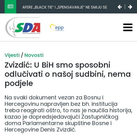
AFERE „BLACK TIE“ I „SPENGAVANJE“ NE SMIJU SE
ZATAŠKATI
Vijesti
/
Novosti
Zvizdić: U BiH smo sposobni
odlučivati o našoj sudbini, nema
podjele
Na svaki dokument vezan za Bosnu i
Hercegovinu napravljen bez bh. institucija
treba reagirati oštro, to nas je naučila historija,
kazao je dopredsjedavajući Zastupničkog
doma Parlamentarne skupštine Bosne i
Hercegovine Denis Zvizdić.