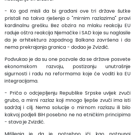
- Ko god misli da bi građani ove tri države šutke
pristali na takva rješenja o "mirnim razlazima" pravi
kardinalnu grešku. Bez obzira na mlaku reakciju EU
raduje oštra reakcija Njemačke i SAD koje su naglasile
da je arhitektura zapadnog Balkana završena i da
nema prekrajanja granica - dodao je Zvizdić.
Podvukao je da su one pozvale da se države posvete
ekonomskom razvoju, postizanju unutrašnje
sigurnosti i radu na reformama koje će voditi ka EU
integracijama.
- Priča o odcjepljenju Republike Srpske uvijek zvuči
grubo, a mirni razlaz koji mnogo ljepše zvuči ima isti
sadržaj i cilj. Nema solucije o mirnom razlazu ili bilo
kakvoj podjeli BiH posebno ne na etničkim principima
- stava je Zvizdić.
Mišljenja je da je potrebno ići kao potpunoj