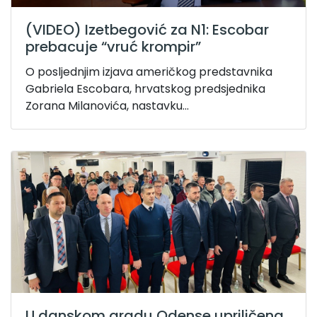
(VIDEO) Izetbegović za N1: Escobar
prebacuje “vruć krompir”
O posljednjim izjava američkog predstavnika
Gabriela Escobara, hrvatskog predsjednika
Zorana Milanovića, nastavku...
U danskom gradu Odense upriličena