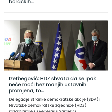
boračkih...
Izetbegović: HDZ shvata da se ipak
neće moći bez manjih ustavnih
promjena, to...
Delegacije Stranke demokratske akcije (SDA) i
Hrvatske demokratske zajednice (HDZ)
razgovarale su večeras u Sarajevu...