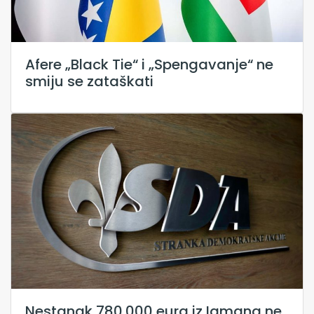
Afere „Black Tie“ i „Spengavanje“ ne
smiju se zataškati
Nestanak 780.000 eura iz Igmana ne