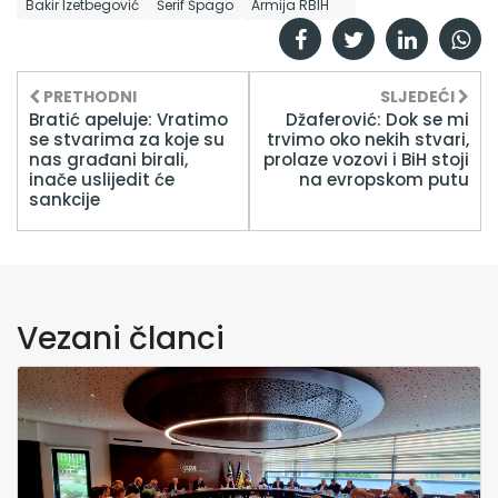
Bakir Izetbegović
Šerif Špago
Armija RBIH
PRETHODNI
SLJEDEĆI
Bratić apeluje: Vratimo
Džaferović: Dok se mi
se stvarima za koje su
trvimo oko nekih stvari,
nas građani birali,
prolaze vozovi i BiH stoji
inače uslijedit će
na evropskom putu
sankcije
Vezani članci