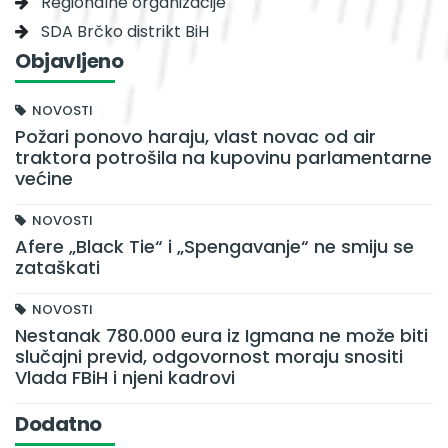
Regionalne organizacije
SDA Brčko distrikt BiH
Objavljeno
NOVOSTI
Požari ponovo haraju, vlast novac od air
traktora potrošila na kupovinu parlamentarne
većine
NOVOSTI
Afere „Black Tie“ i „Spengavanje“ ne smiju se
zataškati
NOVOSTI
Nestanak 780.000 eura iz Igmana ne može biti
slučajni previd, odgovornost moraju snositi
Vlada FBiH i njeni kadrovi
Dodatno