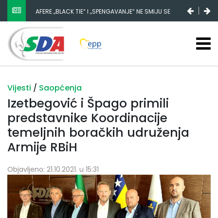
AFERE „BLACK TIE“ I „SPENGAVANJE“ NE SMIJU SE
ZATAŠKATI
Vijesti
/
Saopćenja
Izetbegović i Špago primili
predstavnike Koordinacije
temeljnih boračkih udruženja
Armije RBiH
Objavljeno: 21.10.2021. u 15:31