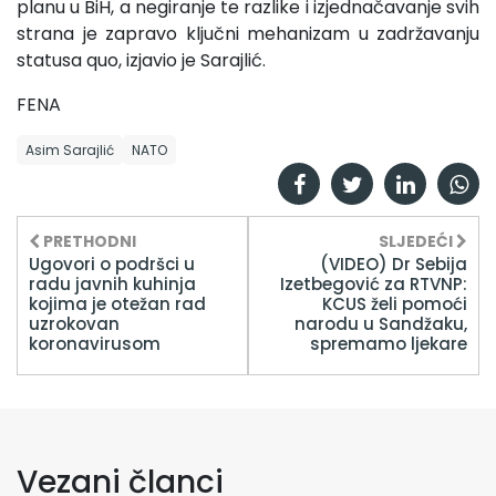
planu u BiH, a negiranje te razlike i izjednačavanje svih
strana je zapravo ključni mehanizam u zadržavanju
statusa quo, izjavio je Sarajlić.
FENA
Asim Sarajlić
NATO
PRETHODNI
SLJEDEĆI
Ugovori o podršci u
(VIDEO) Dr Sebija
radu javnih kuhinja
Izetbegović za RTVNP:
kojima je otežan rad
KCUS želi pomoći
uzrokovan
narodu u Sandžaku,
koronavirusom
spremamo ljekare
Vezani članci