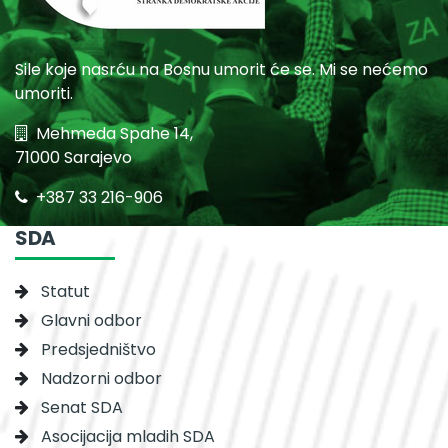
Sile koje nasrću na Bosnu umorit će se. Mi se nećemo
umoriti.
Mehmeda Spahe 14,
71000 Sarajevo
+387 33 216-906
SDA
Statut
Glavni odbor
Predsjedništvo
Nadzorni odbor
Senat SDA
Asocijacija mladih SDA