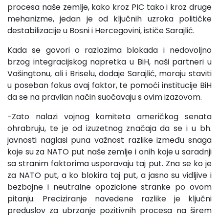
procesa naše zemlje, kako kroz PIC tako i kroz druge
mehanizme, jedan je od ključnih uzroka političke
destabilizacije u Bosni i Hercegovini, ističe Sarajlić.
Kada se govori o razlozima blokada i nedovoljno
brzog integracijskog napretka u BiH, naši partneri u
Vašingtonu, ali i Briselu, dodaje Sarajlić, moraju staviti
u poseban fokus ovaj faktor, te pomoći institucije BiH
da se na pravilan način suočavaju s ovim izazovom.
-Zato nalazi vojnog komiteta američkog senata
ohrabruju, te je od izuzetnog značaja da se i u bh.
javnosti naglasi puna važnost razlike između snaga
koje su za NATO put naše zemlje i onih koje u saradnji
sa stranim faktorima usporavaju taj put. Zna se ko je
za NATO put, a ko blokira taj put, a jasno su vidljive i
bezbojne i neutralne opozicione stranke po ovom
pitanju. Preciziranje navedene razlike je ključni
preduslov za ubrzanje pozitivnih procesa na širem