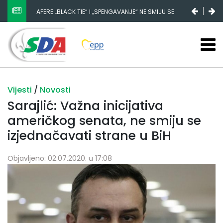
AFERE „BLACK TIE“ I „SPENGAVANJE“ NE SMIJU SE
ZATAŠKATI
Vijesti
/
Novosti
Sarajlić: Važna inicijativa
američkog senata, ne smiju se
izjednačavati strane u BiH
Objavljeno: 02.07.2020. u 17:08