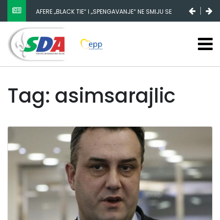
AFERE „BLACK TIE“ I „SPENGAVANJE“ NE SMIJU SE
ZATAŠKATI
Tag: asimsarajlic