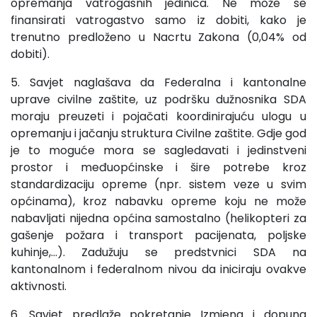
opremanja vatrogasnih jedinica. Ne može se
finansirati vatrogastvo samo iz dobiti, kako je
trenutno predloženo u Nacrtu Zakona (0,04% od
dobiti).
5. Savjet naglašava da Federalna i kantonalne
uprave civilne zaštite, uz podršku dužnosnika SDA
moraju preuzeti i pojačati koordinirajuću ulogu u
opremanju i jačanju struktura Civilne zaštite. Gdje god
je to moguće mora se sagledavati i jedinstveni
prostor i međuopćinske i šire potrebe kroz
standardizaciju opreme (npr. sistem veze u svim
općinama), kroz nabavku opreme koju ne može
nabavljati nijedna općina samostalno (helikopteri za
gašenje požara i transport pacijenata, poljske
kuhinje,...). Zadužuju se predstvnici SDA na
kantonalnom i federalnom nivou da iniciraju ovakve
aktivnosti.
6. Savjet predlaže pokretanje Izmjena i dopuna