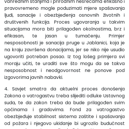
vanrednim stanjima i prirodnim nesrećama efikasno i
pravovremeno mogle poduzimati mjere spašavanja
ljudi, sanacije i obezbjeđenja osnovnih životnih i
društvenih funkcija. Proces ugovaranja u takvim
situacijama mora biti prilagođen okolnostima, brz i
efikasan, te jasan u tumačenju. Primjer
nesposobnosti je sanacija pruge u Jablanici, koja je
na kraju završena donacijama, jer se niko nije usudio
ugovoriti potreban posao. Iz tog lošeg primjera svi
moraju učiti, te uraditi sve što mogu da se takva
nesposobnost i neodgovornost ne ponove pod
izgovorima javnih nabavki.
4. Savjet smatra da aktuelni proces donošenja
Zakona o vatrogastvu treba slijediti odluke Ustavnog
suda, te da zakon treba da bude prilagođen svim
općinama i gradovima. Fond za vatrogastvo
obezbjeđuje stabilnost sistema zaštite i spašavanja
od požara i njegovo ukidanje bi ugrozilo budućnost