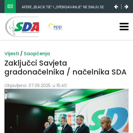
AFERE „BLACK TIE“ I „SPENGAVANJE“ NE SMIJU SE
ZATAŠKATI
Vijesti
/
Saopćenja
Zaključci Savjeta
gradonačelnika / načelnika SDA
Objavljeno: 07.05.2025. u 16:40