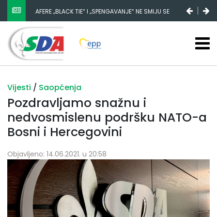
AFERE „BLACK TIE“ I „SPENGAVANJE“ NE SMIJU SE
ZATAŠKATI
Vijesti
/
Saopćenja
Pozdravljamo snažnu i
nedvosmislenu podršku NATO-a
Bosni i Hercegovini
Objavljeno: 14.06.2021. u 20:58