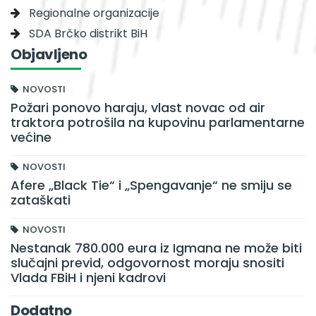
Regionalne organizacije
SDA Brčko distrikt BiH
Objavljeno
NOVOSTI
Požari ponovo haraju, vlast novac od air
traktora potrošila na kupovinu parlamentarne
većine
NOVOSTI
Afere „Black Tie“ i „Spengavanje“ ne smiju se
zataškati
NOVOSTI
Nestanak 780.000 eura iz Igmana ne može biti
slučajni previd, odgovornost moraju snositi
Vlada FBiH i njeni kadrovi
Dodatno