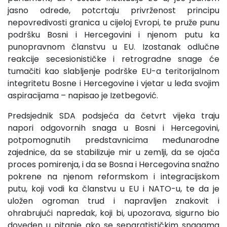
jasno odrede, potcrtaju privrženost principu
nepovredivosti granica u cijeloj Evropi, te pruže punu
podršku Bosni i Hercegovini i njenom putu ka
punopravnom članstvu u EU. Izostanak odlučne
reakcije secesionističke i retrogradne snage će
tumačiti kao slabljenje podrške EU-a teritorijalnom
integritetu Bosne i Hercegovine i vjetar u leđa svojim
aspiracijama – napisao je Izetbegović.
Predsjednik SDA podsjeća da četvrt vijeka traju
napori odgovornih snaga u Bosni i Hercegovini,
potpomognutih predstavnicima međunarodne
zajednice, da se stabilizuje mir u zemlji, da se ojača
proces pomirenja, i da se Bosna i Hercegovina snažno
pokrene na njenom reformskom i integracijskom
putu, koji vodi ka članstvu u EU i NATO-u, te da je
uložen ogroman trud i napravljen znakovit i
ohrabrujući napredak, koji bi, upozorava, sigurno bio
doveden u pitanje ako se separatističkim snagama