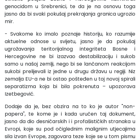
genocidom u Srebrenici, te da je na osnovu toga
jasno da bi svaki pokušaj prekrajanja granica ugrozio
mir.
- Svakome ko imalo poznaje historiju, ko razumije
aktuelne odnose u svijetu, jasno je da pokušaj
ugrožavanja teritorijalnog integriteta Bosne i
Hercegovine ne bi izazvao destabilizaciju i sukob
samo u našoj zemlji, nego bi se lančanom reakcijom
sukobi prelijevali iz jedne u drugu državu u regiji. Niz
zemalja EU-a ne bi ostao pošteđen u toj novoj spirali
separatizma koja bi bila pokrenuta – upozorava
Izetbegović.
Dodaje da je, bez obzira na to ko je autor "non-
papera", te kome je i kada uručen taj dokument,
jasno da dio desničarskih i i profašističkih stranaka u
Evropi, koje su pod očiglednim malignim utjecajima
sila izvan Evrope, zagovara teze koje se u tom pismu