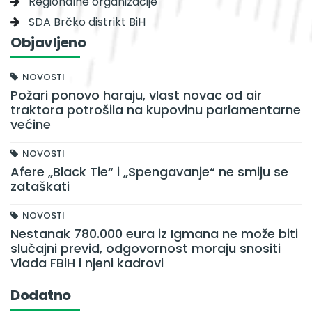
Regionalne organizacije
SDA Brčko distrikt BiH
Objavljeno
NOVOSTI
Požari ponovo haraju, vlast novac od air
traktora potrošila na kupovinu parlamentarne
većine
NOVOSTI
Afere „Black Tie“ i „Spengavanje“ ne smiju se
zataškati
NOVOSTI
Nestanak 780.000 eura iz Igmana ne može biti
slučajni previd, odgovornost moraju snositi
Vlada FBiH i njeni kadrovi
Dodatno