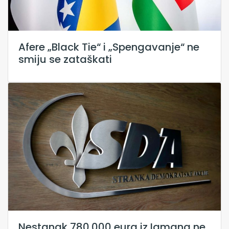
Afere „Black Tie“ i „Spengavanje“ ne
smiju se zataškati
Nestanak 780.000 eura iz Igmana ne