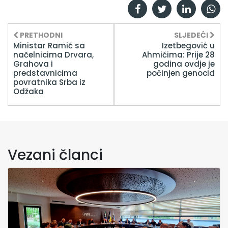
PRETHODNI
SLJEDEĆI
Ministar Ramić sa
Izetbegović u
načelnicima Drvara,
Ahmićima: Prije 28
Grahova i
godina ovdje je
predstavnicima
počinjen genocid
povratnika Srba iz
Odžaka
Vezani članci