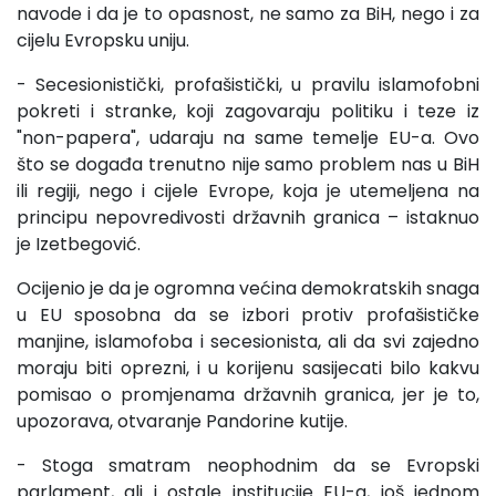
navode i da je to opasnost, ne samo za BiH, nego i za
cijelu Evropsku uniju.
- Secesionistički, profašistički, u pravilu islamofobni
pokreti i stranke, koji zagovaraju politiku i teze iz
"non-papera", udaraju na same temelje EU-a. Ovo
što se događa trenutno nije samo problem nas u BiH
ili regiji, nego i cijele Evrope, koja je utemeljena na
principu nepovredivosti državnih granica – istaknuo
je Izetbegović.
Ocijenio je da je ogromna većina demokratskih snaga
u EU sposobna da se izbori protiv profašističke
manjine, islamofoba i secesionista, ali da svi zajedno
moraju biti oprezni, i u korijenu sasijecati bilo kakvu
pomisao o promjenama državnih granica, jer je to,
upozorava, otvaranje Pandorine kutije.
- Stoga smatram neophodnim da se Evropski
parlament, ali i ostale institucije EU-a, još jednom