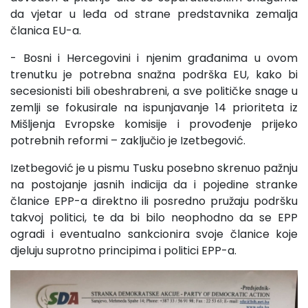
da vjetar u leđa od strane predstavnika zemalja
članica EU-a.
- Bosni i Hercegovini i njenim građanima u ovom
trenutku je potrebna snažna podrška EU, kako bi
secesionisti bili obeshrabreni, a sve političke snage u
zemlji se fokusirale na ispunjavanje 14 prioriteta iz
Mišljenja Evropske komisije i provođenje prijeko
potrebnih reformi – zaključio je Izetbegović.
Izetbegović je u pismu Tusku posebno skrenuo pažnju
na postojanje jasnih indicija da i pojedine stranke
članice EPP-a direktno ili posredno pružaju podršku
takvoj politici, te da bi bilo neophodno da se EPP
ogradi i eventualno sankcionira svoje članice koje
djeluju suprotno principima i politici EPP-a.