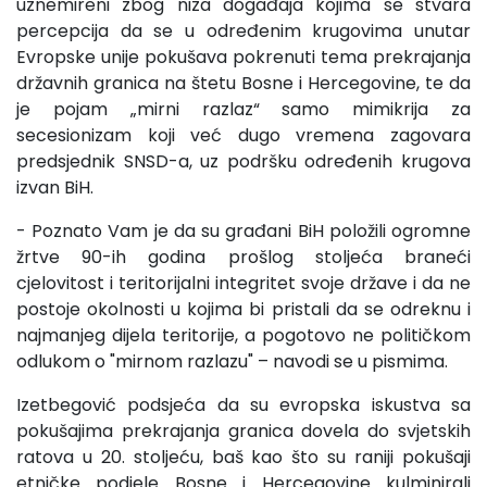
uznemireni zbog niza događaja kojima se stvara
percepcija da se u određenim krugovima unutar
Evropske unije pokušava pokrenuti tema prekrajanja
državnih granica na štetu Bosne i Hercegovine, te da
je pojam „mirni razlaz“ samo mimikrija za
secesionizam koji već dugo vremena zagovara
predsjednik SNSD-a, uz podršku određenih krugova
izvan BiH.
- Poznato Vam je da su građani BiH položili ogromne
žrtve 90-ih godina prošlog stoljeća braneći
cjelovitost i teritorijalni integritet svoje države i da ne
postoje okolnosti u kojima bi pristali da se odreknu i
najmanjeg dijela teritorije, a pogotovo ne političkom
odlukom o "mirnom razlazu" – navodi se u pismima.
Izetbegović podsjeća da su evropska iskustva sa
pokušajima prekrajanja granica dovela do svjetskih
ratova u 20. stoljeću, baš kao što su raniji pokušaji
etničke podjele Bosne i Hercegovine kulminirali