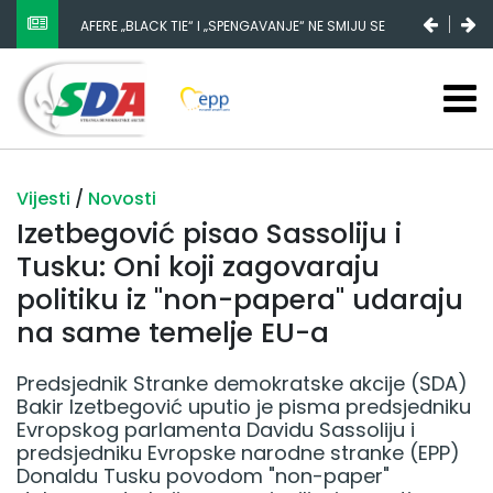
NESTANAK 780.000 EURA IZ IGMANA NE MOŽE BITI
SLUČAJNI PREVID, ODGOVORNOST MORAJU SNOSITI
VLADA FBIH I NJENI KADROVI
Vijesti
/
Novosti
Izetbegović pisao Sassoliju i
Tusku: Oni koji zagovaraju
politiku iz "non-papera" udaraju
na same temelje EU-a
Predsjednik Stranke demokratske akcije (SDA)
Bakir Izetbegović uputio je pisma predsjedniku
Evropskog parlamenta Davidu Sassoliju i
predsjedniku Evropske narodne stranke (EPP)
Donaldu Tusku povodom "non-paper"