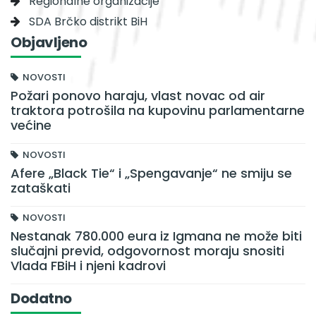
Regionalne organizacije
SDA Brčko distrikt BiH
Objavljeno
NOVOSTI
Požari ponovo haraju, vlast novac od air
traktora potrošila na kupovinu parlamentarne
većine
NOVOSTI
Afere „Black Tie“ i „Spengavanje“ ne smiju se
zataškati
NOVOSTI
Nestanak 780.000 eura iz Igmana ne može biti
slučajni previd, odgovornost moraju snositi
Vlada FBiH i njeni kadrovi
Dodatno