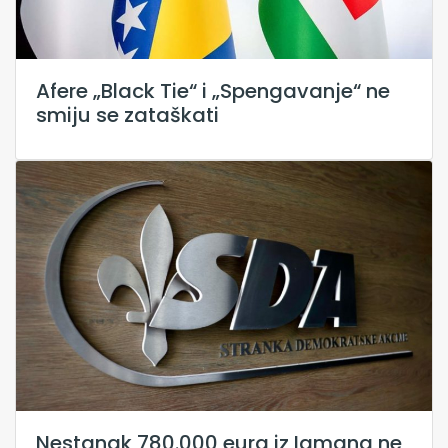
Afere „Black Tie“ i „Spengavanje“ ne
smiju se zataškati
Nestanak 780.000 eura iz Igmana ne