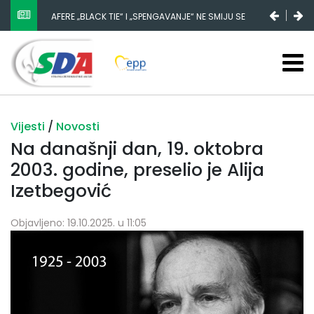
AFERE „BLACK TIE“ I „SPENGAVANJE“ NE SMIJU SE
ZATAŠKATI
Vijesti
/
Novosti
Na današnji dan, 19. oktobra
2003. godine, preselio je Alija
Izetbegović
Objavljeno: 19.10.2025. u 11:05