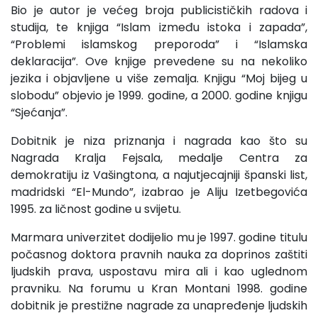
Bio je autor je većeg broja publicističkih radova i
studija, te knjiga “Islam između istoka i zapada”,
“Problemi islamskog preporoda” i “Islamska
deklaracija”. Ove knjige prevedene su na nekoliko
jezika i objavljene u više zemalja. Knjigu “Moj bijeg u
slobodu” objevio je 1999. godine, a 2000. godine knjigu
“Sjećanja”.
Dobitnik je niza priznanja i nagrada kao što su
Nagrada Kralja Fejsala, medalje Centra za
demokratiju iz Vašingtona, a najutjecajniji španski list,
madridski “El-Mundo”, izabrao je Aliju Izetbegovića
1995. za ličnost godine u svijetu.
Marmara univerzitet dodijelio mu je 1997. godine titulu
počasnog doktora pravnih nauka za doprinos zaštiti
ljudskih prava, uspostavu mira ali i kao uglednom
pravniku. Na forumu u Kran Montani 1998. godine
dobitnik je prestižne nagrade za unapređenje ljudskih