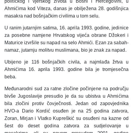
političkog i vjerskog života u Bosni i Hercegovini, u
Ahmićima kod Viteza, danas je obilježena 28. godišnjica
masakra nad bošnjačkim civilima u tom selu.
U ranim jutarnjim satima, 16. aprila 1993. godine, jedinice
za posebne namjene Hrvatskog vijeća obrane Džokeri i
Maturice izvršile su napad na selo Ahmići. Ezan za sabah-
namaz, jutarnju molitvu muslimana, bio je znak za napad.
Ubijeno je 116 bošnjačkih civila, a najmlađa žrtva u
Ahmićima 16. aprila 1993. godine bila je tromjesečna
beba.
Međunarodni sud za ratne zločine počinjene na području
bivše Jugoslavije presudio je da su ubistva u Ahmićima
bila zločini protiv čovječnosti. Jedan od zapovjednika
HVO-a Dario Kordić osuđen je na 25 godina zatvora,
Zoran, Mirjan i Vlatko Kupreškić su osuđeni na kazne od
šest do deset godina zatvora za sudjelovanje u