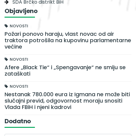
SDA Brčko distrikt BiH
Objavljeno
NOVOSTI
Požari ponovo haraju, vlast novac od air
traktora potrošila na kupovinu parlamentarne
većine
NOVOSTI
Afere „Black Tie“ i „Spengavanje“ ne smiju se
zataškati
NOVOSTI
Nestanak 780.000 eura iz Igmana ne može biti
slučajni previd, odgovornost moraju snositi
Vlada FBiH i njeni kadrovi
Dodatno