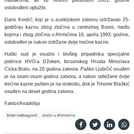
masakrima, ali su novom presudom 2001. godine
oslobođeni optužbi.
Dario Kordić, koji je u austrijskom zatvoru izdržavao 25-
godišnju kaznu zbog zločina u centralnoj Bosni, među
kojima i zbog zločina u Ahmićima 16. aprila 1993. godine,
oslobođen je nakon izdržane dvije trećine kazne.
Haški sud je osudio i bivšeg pripadnika specijalne
jedinice HVO-a Džokeri, bosanskog Hrvata Miroslava
Cicka Bralu, na 20 godina zatvora. Paško Ljubičić osuđen
je na osam osam godina zatvora, a nakon odležane dvije
trećine kazne pušten je na slobodu, dok je Tihomir Blaškić
osuđen na devet godina zatvora.
Faktor/Anadolija
Bakir Izetbegović
zločin u Ahmićma