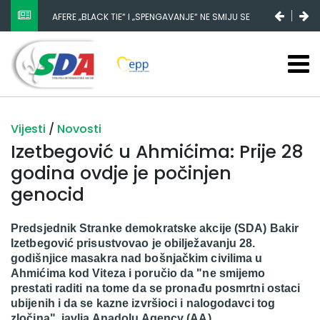
AFERE „BLACK TIE“ I „SPENGAVANJE“ NE SMIJU SE
ZATAŠKATI
Vijesti
/
Novosti
Izetbegović u Ahmićima: Prije 28
godina ovdje je počinjen
genocid
Predsjednik Stranke demokratske akcije (SDA) Bakir
Izetbegović prisustvovao je obilježavanju 28.
godišnjice masakra nad bošnjačkim civilima u
Ahmićima kod Viteza i poručio da "ne smijemo
prestati raditi na tome da se pronađu posmrtni ostaci
ubijenih i da se kazne izvršioci i nalogodavci tog
zločina", javlja Anadolu Agency (AA).