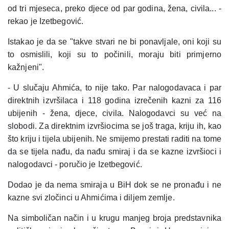
od tri mjeseca, preko djece od par godina, žena, civila... -
rekao je Izetbegović.
Istakao je da se "takve stvari ne bi ponavljale, oni koji su
to osmislili, koji su to počinili, moraju biti primjerno
kažnjeni".
- U slučaju Ahmića, to nije tako. Par nalogodavaca i par
direktnih izvršilaca i 118 godina izrečenih kazni za 116
ubijenih - žena, djece, civila. Nalogodavci su već na
slobodi. Za direktnim izvršiocima se još traga, kriju ih, kao
što kriju i tijela ubijenih. Ne smijemo prestati raditi na tome
da se tijela nađu, da nađu smiraj i da se kazne izvršioci i
nalogodavci - poručio je Izetbegović.
Dodao je da nema smiraja u BiH dok se ne pronađu i ne
kazne svi zločinci u Ahmićima i diljem zemlje.
Na simboličan način i u krugu manjeg broja predstavnika