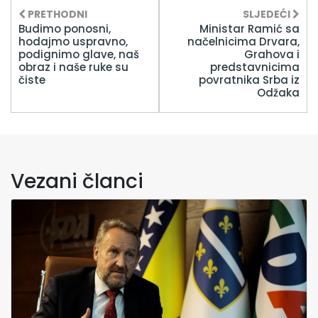
PRETHODNI
SLJEDEĆI
Budimo ponosni,
Ministar Ramić sa
hodajmo uspravno,
načelnicima Drvara,
podignimo glave, naš
Grahova i
obraz i naše ruke su
predstavnicima
čiste
povratnika Srba iz
Odžaka
Vezani članci