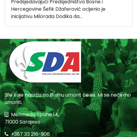
Predsjedavajući Predsjedništva Bosne i
Hercegovine Šefik Džaferović ocijenio je
inicijativu Milorada Dodika da...
Sile koje nasrću na Bosnu umorit će se. Mi se nećemo
umoriti.
Mehmeda Spahe 14,
71000 Sarajevo
+387 33 216-906