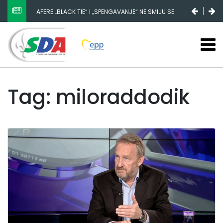
NESTANAK 780.000 EURA IZ IGMANA NE MOŽE BITI
SLUČAJNI PREVID, ODGOVORNOST MORAJU SNOSITI
VLADA FBIH I NJENI KADROVI
Tag: miloraddodik