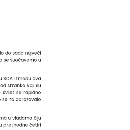
io do sada najveći
jima se suočavamo u
adu SDA između dva
ad stranke koji su
– svijet se rapidno
e se to odražavalo
ima u vladama čiju
 u prethodne četiri