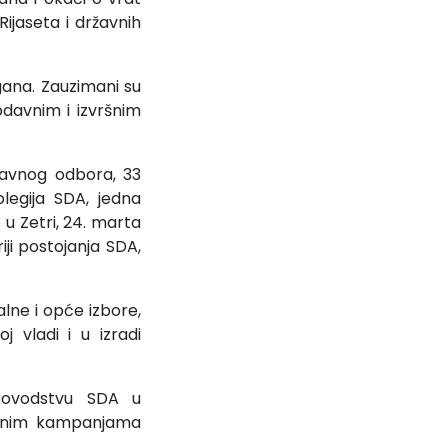
ijaseta i državnih
gana. Zauzimani su
odavnim i izvršnim
Glavnog odbora, 33
legija SDA, jedna
u Zetri, 24. marta
iji postojanja SDA,
lne i opće izbore,
 vladi i u izradi
ukovodstvu SDA u
bornim kampanjama