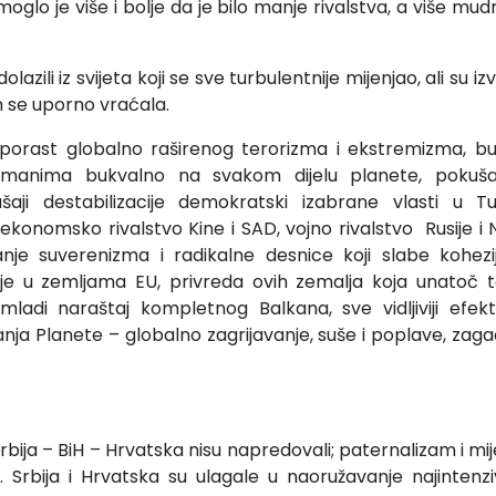
oglo je više i bolje da je bilo manje rivalstva, a više mudro
azili iz svijeta koji se sve turbulentnije mijenjao, ali su izvi
m se uporno vraćala.
 porast globalno raširenog terorizma i ekstremizma, buj
limanima bukvalno na svakom dijelu planete, pokuša
ušaji destabilizacije demokratski izabrane vlasti u Tur
 ekonomsko rivalstvo Kine i SAD, vojno rivalstvo Rusije i
anje suverenizma i radikalne desnice koji slabe kohezij
ije u zemljama EU, privreda ovih zemalja koja unatoč 
 mladi naraštaj kompletnog Balkana, sve vidljiviji efek
anja Planete – globalno zagrijavanje, suše i poplave, zag
rbija – BiH – Hrvatska nisu napredovali; paternalizam i mi
li. Srbija i Hrvatska su ulagale u naoružavanje najinten