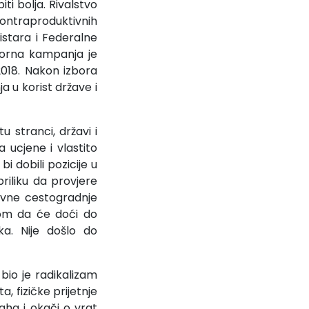
ti bolja. Rivalstvo
ontraproduktivnih
istara i Federalne
borna kampanja je
018. Nakon izbora
a u korist države i
u stranci, državi i
 ucjene i vlastito
 dobili pozicije u
priliku da provjere
ovne cestogradnje
ikom da će doći do
a. Nije došlo do
bio je radikalizam
, fizičke prijetnje
aha i okači o vrat