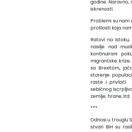
godine. Naravno, m
iskrenosti.
Problemi su nam dol
prošlosti koja na
Ratovi na istoku,
nasilje nad mus
kontinuirani pok
migrantske krize,
sa Brexitom, jač
starenje populac
raste i privlači
sebičnog iscrpljiv
zemlje, hrane, itd.
***
Odnosi u trouglu S
stvari BiH su ras