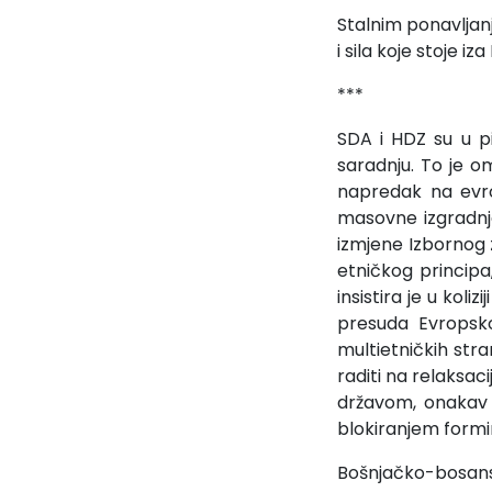
Stalnim ponavljanje
i sila koje stoje 
***
SDA i HDZ su u p
saradnju. To je 
napredak na evr
masovne izgradnje
izmjene Izbornog 
etničkog principa
insistira je u kol
presuda Evropskog
multietničkih stra
raditi na relaksac
državom, onakav k
blokiranjem formir
Bošnjačko-bosans