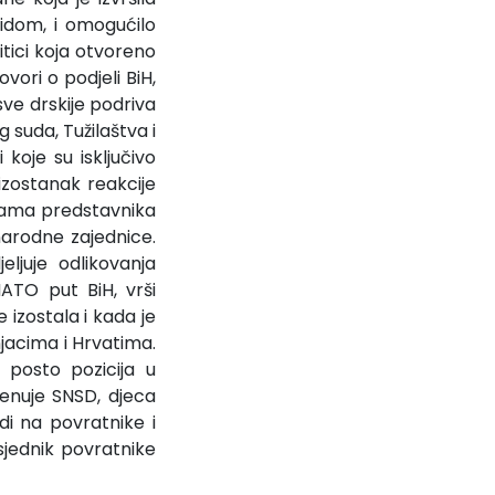
cidom, i omogućilo
tici koja otvoreno
vori o podjeli BiH,
sve drskije podriva
 suda, Tužilaštva i
koje su isključivo
 izostanak reakcije
dama predstavnika
narodne zajednice.
ljuje odlikovanja
ATO put BiH, vrši
 izostala i kada je
njacima i Hrvatima.
posto pozicija u
enuje SNSD, djeca
i na povratnike i
dsjednik povratnike