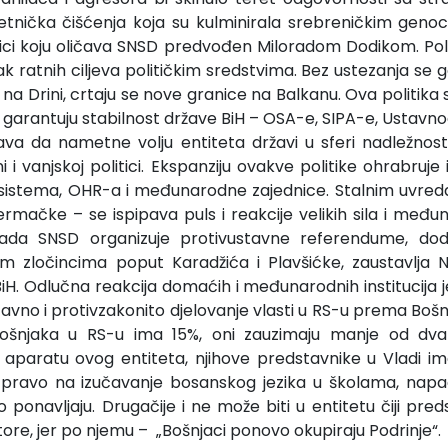
a etnička čišćenja koja su kulminirala srebreničkim geno
itici koju oličava SNSD predvođen Miloradom Dodikom. Poli
ratnih ciljeva političkim sredstvima. Bez ustezanja se go
 na Drini, crtaju se nove granice na Balkanu. Ova politika 
je garantuju stabilnost države BiH – OSA-e, SIPA-e, Ustavnog
ava da nametne volju entiteta državi u sferi nadležnosti 
 i vanjskoj politici. Ekspanziju ovakve politike ohrabruje
sistema, OHR-a i međunarodne zajednice. Stalnim uvre
rmačke – se ispipava puls i reakcije velikih sila i među
da SNSD organizuje protivustavne referendume, dodje
m zločincima poput Karadžića i Plavšićke, zaustavlja N
H. Odlučna reakcija domaćih i međunarodnih institucija je
tavno i protivzakonito djelovanje vlasti u RS-u prema Boš
ošnjaka u RS-u ima 15%, oni zauzimaju manje od dva 
 aparatu ovog entiteta, njihove predstavnike u Vladi im
pravo na izučavanje bosanskog jezika u školama, napad
o ponavljaju. Drugačije i ne može biti u entitetu čiji pre
ore, jer po njemu – „Bošnjaci ponovo okupiraju Podrinje“.