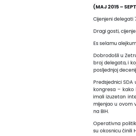
(MAJ 2015 – SEP
Cijenjeni delegati
Dragi gosti, cijenj
Es selamu alejkum 
Dobrodošli u Zetr
broj delegata, i k
posljednjoj deceniji
Predsjednici SDA 
kongresa – kako k
imali izuzetan int
mijenjao u ovom v
na BiH.
Operativna politi
su okosnicu činili