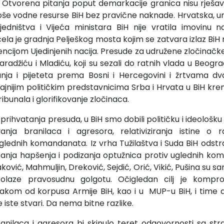
. Otvorena pitanja poput demarkacije granica nisu rješa
roše vodne resurse BiH bez pravične naknade. Hrvatska,
edništva i Vijeća ministara BiH nije vratila imovinu na
očela je gradnja Pelješkog mosta kojim se zatvara izlaz Bi
cijom Ujedinjenih nacija. Presude za udružene zločinačk
 Karadžiću i Mladiću, koji su sezali do ratnih vlada u Beogr
nja i pijeteta prema Bosni i Hercegovini i žrtvama d
ajnijim političkim predstavnicima Srba i Hrvata u BiH kre
bunala i glorifikovanje zločinaca.
prihvatanja presuda, u BiH smo dobili političku i ideološk
vanja branilaca i agresora, relativiziranja istine o r
lednih komandanata. Iz vrha Tužilaštva i Suda BiH odstran
anja hapšenja i podizanja optužnica protiv uglednih kom
ović, Mahmuljin, Dreković, Sejdić, Orić, Vikić, Pušina su
rolaze pravosudnu golgotu. Očigledan cilj je kompr
kom od korpusa Armije BiH, kao i u MUP-u BiH, i time d
e iste stvari. Da nema bitne razlike.
anilaca i agresora bi skinulo teret odgovornosti sa stran