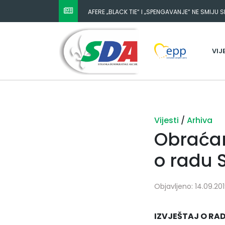
AFERE „BLACK TIE“ I „SPENGAVANJE“ NE SMIJU 
VIJ
Vijesti
/
Arhiva
Obraćanj
o radu 
Objavljeno: 14.09.2019
IZVJEŠTAJ O RA