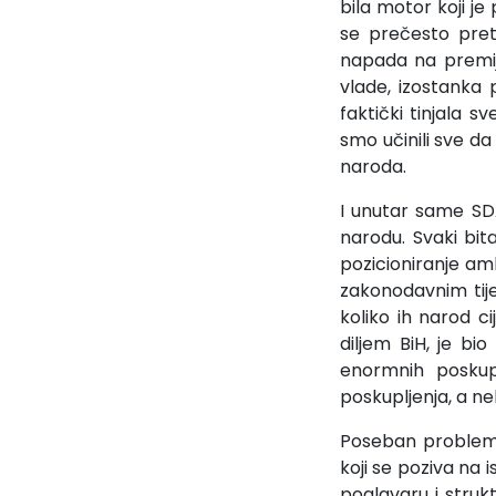
bila motor koji je
se prečesto pret
napada na premije
vlade, izostanka
faktički tinjala
smo učinili sve da
naroda.
I unutar same SDA 
narodu. Svaki bit
pozicioniranje am
zakonodavnim tijel
koliko ih narod 
diljem BiH, je bi
enormnih poskup
poskupljenja, a n
Poseban problem k
koji se poziva na 
poglavaru i struk