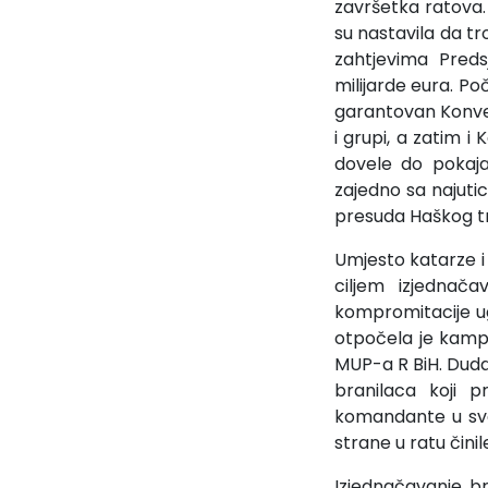
završetka ratova
su nastavila da t
zahtjevima Predsj
milijarde eura. P
garantovan Konven
i grupi, a zatim i
dovele do pokaja
zajedno sa najutic
presuda Haškog tri
Umjesto katarze i 
ciljem izjednača
kompromitacije ug
otpočela je kamp
MUP-a R BiH. Dudak
branilaca koji p
komandante u sva
strane u ratu činil
Izjednačavanje br