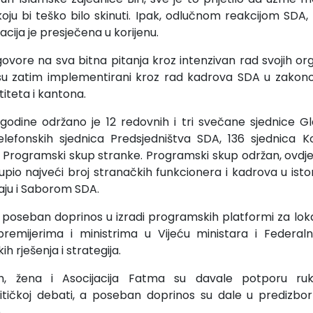
oju bi teško bilo skinuti. Ipak, odlučnom reakcijom SDA, R
izacija je presječena u korijenu.
ovore na sva bitna pitanja kroz intenzivan rad svojih or
i su zatim implementirani kroz rad kadrova SDA u zakon
titeta i kantona.
 godine održano je 12 redovnih i tri svečane sjednice 
elefonskih sjednica Predsjedništva SDA, 136 sjednica Ko
n Programski skup stranke. Programski skup održan, ovdje 
upio najveći broj stranačkih funkcionera i kadrova u istor
aju i Saborom SDA.
 poseban doprinos u izradi programskih platformi za loka
remijerima i ministrima u Vijeću ministara i Federalnoj
h rješenja i strategija.
dih, žena i Asocijacija Fatma su davale potporu r
itičkoj debati, a poseban doprinos su dale u prediz
.