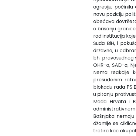
agresiju, počinil
novu poziciju pol
obećava dovršetak 
o brisanju granice
rad institucija ko
Suda BiH, i pokuš
državne, u odbrani
bh. pravosudnog 
OHR-a, SAD-a, Nje
Nema reakcije ka
presuđenim ratni
blokadu rada PS Bi
u pitanju protivus
Mada Hrvata i B
administrativnom
Bošnjaka nemaju 
džamije se cikličn
tretira kao okupat