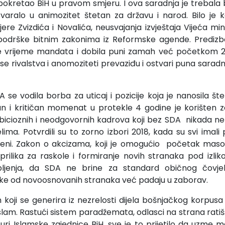
 pokretao BiH u pravom smjeru. I ova saradnja je trebala bi
varalo u animozitet štetan za državu i narod. Bilo je k
re Zvizdića i Novalića, neusvajanja izvještaja Vijeća min
 podrške bitnim zakonima iz Reformske agende. Prediz
 sve vrijeme mandata i dobila puni zamah već početkom 2
 se rivalstva i anomoziteti prevaziđu i ostvari puna saradnj
se vodila borba za uticaj i pozicije koja je nanosila štet
an i kritičan momenat u protekle 4 godine je korišten za
bicioznih i neodgovornih kadrova koji bez SDA nikada ne bi
ima. Potvrdili su to zorno izbori 2018, kada su svi imali 
cijeni. Zakon o akcizama, koji je omogućio početak mas
o prilika za raskole i formiranje novih stranaka pod izl
ljenja, da SDA ne brine za standard običnog čovjek
eke od novoosnovanih stranaka već padaju u zaborav.
oji se generira iz nezrelosti dijela bošnjačkog korpusa 
islam. Rastući sistem paradžemata, odlasci na strana ratišta
turi Islamske zajednice BiH, sve je to prijetilo da uzme m