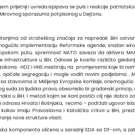
m prijetnji i uvreda ispipava se puls i reakcije patriotskog 
iza Mirovnog sporazuma potpisanog u Dejtonu.
itanjima od strateškog značaja za napredak BiH ostvaril
omogućilo implementaciju Reformske agende, snažan ek
opskom putu, spremnost NATO saveza da aktivira MAP
 infrastrukture u BiH. Odnose je kvarilo različito gleda
zakona. HDZ i HNS insistiraju na promjenama koje bi na
, ojačale segregaciju i mogle voditi novim podjelama .
iziji sa stavovima iz Mišljenja Evropske komisije, onemogući
 suda za ljudska prava, obesmislio bi građanski princip, a
naka u BiH. I metod kojim se kani postići cilj nije dobro 
iji odnosa Hrvata i Bošnjaka, recimo – podržati ugovor Is
akav imaju Pravoslavna i Katolička crkva u BiH, presta
anja nove strukture vlasti.
ka komponenta oličena u saradnji SDA sa DF-om, a zat