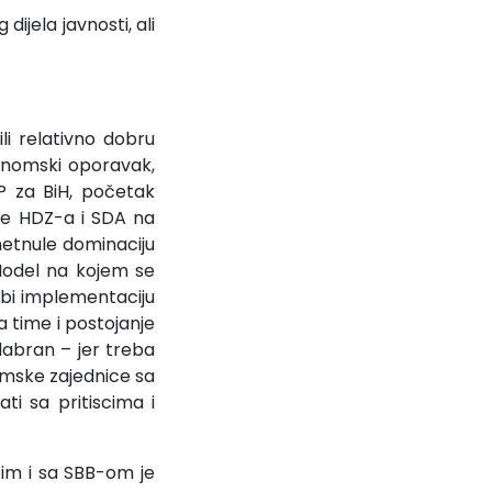
dijela javnosti, ali
i relativno dobru
onomski oporavak,
 za BiH, početak
nje HDZ-a i SDA na
metnule dominaciju
 Model na kojem se
o bi implementaciju
 time i postojanje
odabran – jer treba
lamske zajednice sa
ti sa pritiscima i
im i sa SBB-om je