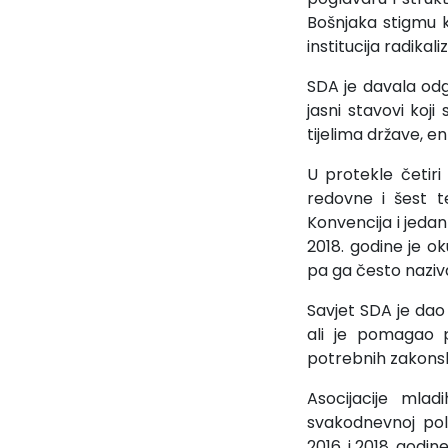
Bošnjaka stigmu k
institucija radikal
SDA je davala odg
jasni stavovi koj
tijelima države, en
U protekle četiri
redovne i šest t
Konvencija i jeda
2018. godine je ok
pa ga često naziv
Savjet SDA je dao
ali je pomagao p
potrebnih zakonski
Asocijacije mla
svakodnevnoj pol
2016. i 2018. godine