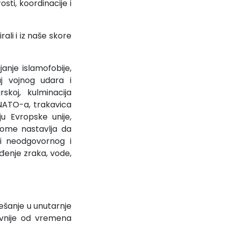
sti, koordinacije i
rali i iz naše skore
anje islamofobije,
j vojnog udara i
skoj, kulminacija
 NATO-a, trakavica
u Evropske unije,
tome nastavlja da
ti neodgovornog i
ađenje zraka, vode,
ješanje u unutarnje
zivnije od vremena