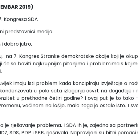
TEMBAR 2019)
 7. Kongresa SDA
eni predstavnici medija
i dobro jutro,
u, na 7. Kongres Stranke demokratske akcije koji je okup
oji će se baviti najkrupnijim pitanjima i problemima s ko
.
uvijek imaju isti problem kada koncipiraju izvještaje o r
ondenzovati u pola sata izlaganja osvrt na događaje i r
enzitet u prethodne četiri godine? I ovaj put je to tako 
remenu, većinom na lošije, malo toga je ostalo isto. I sv
ka je rješavanje problema. I SDA ih je, zajedno sa partner
 HDZ, SDS, PDP i SBB, rješavala. Napravljeni su bitni pomaci