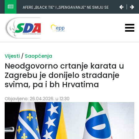
AFERE „BLACK TIE“ I „SPENGAVANJE“ NE SMIJU SE
ZATAŠKATI
Vijesti
/
Saopćenja
Neodgovorno crtanje karata u
Zagrebu je donijelo stradanje
svima, pa i bh Hrvatima
Objavljeno: 26.04.2026. u 12:30