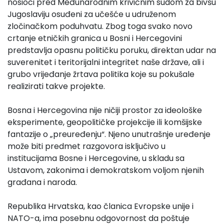
nosioci pred Međunarodnim krivičnim sudom za bivšu
Jugoslaviju osuđeni za učešće u udruženom
zločinačkom poduhvatu. Zbog toga svako novo
crtanje etničkih granica u Bosni i Hercegovini
predstavlja opasnu političku poruku, direktan udar na
suverenitet i teritorijalni integritet naše države, ali i
grubo vrijeđanje žrtava politika koje su pokušale
realizirati takve projekte.
Bosna i Hercegovina nije ničiji prostor za ideološke
eksperimente, geopolitičke projekcije ili komšijske
fantazije o „preuređenju“. Njeno unutrašnje uređenje
može biti predmet razgovora isključivo u
institucijama Bosne i Hercegovine, u skladu sa
Ustavom, zakonima i demokratskom voljom njenih
građana i naroda.
Republika Hrvatska, kao članica Evropske unije i
NATO-a, ima posebnu odgovornost da poštuje