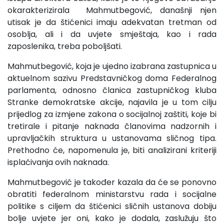
okarakterizirala Mahmutbegović, današnji njen
utisak je da štićenici imaju adekvatan tretman od
osoblja, ali i da uvjete smještaja, kao i rada
zaposlenika, treba poboljšati.
Mahmutbegović, koja je ujedno izabrana zastupnica u
aktuelnom sazivu Predstavničkog doma Federalnog
parlamenta, odnosno članica zastupničkog kluba
Stranke demokratske akcije, najavila je u tom cilju
prijedlog za izmjene zakona o socijalnoj zaštiti, koje bi
tretirale i pitanje naknada članovima nadzornih i
upravljačkih struktura u ustanovama sličnog tipa.
Prethodno će, napomenula je, biti analizirani kriteriji
isplaćivanja ovih naknada.
Mahmutbegović je također kazala da će se ponovno
obratiti federalnom ministarstvu rada i socijalne
politike s ciljem da štićenici sličnih ustanova dobiju
bolje uvjete jer oni, kako je dodala, zaslužuju što