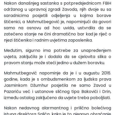
Nakon današnjeg sastanka s potpredsjednicom FBiH
održanog u upravnoj zgradi Zavoda, njih dvoje su sa
saradnicima posjetili odjeljenja u kojima borave
štićenici, a Mahmutbegović je, napominjući da govori
samo na osnovu ad hoc uvida, ustvrdila da se
zatečeno stanje ne čini dramatično bar kad je riječ o
njezi štićenika i radnim uvjetima zaposlenika.
Međutim, sigurno ima potrebe za unapređenjem
uvjeta, zaključila je i dodala da se cjelovita slika o
pravom stanju može steći jedino u dužem boravku.
Mahmutbegović napominje da je i u augustu 2016.
godine, kada je s ombudsmenkom za ljudska prava
Jasminkom Džumhur posjetila ne samo Zavod u
Pazariću već i ustanove sličnog tipa Bakovići i Drin,
između ostalog zaključeno da uvjete treba poboljšati.
Nakon nedavnog alarmantnog i prilično bolećivog
istupa direktora Salića, kako je to njegovo obraćanje