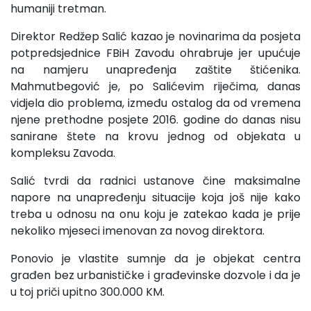
humaniji tretman.
Direktor Redžep Salić kazao je novinarima da posjeta
potpredsjednice FBiH Zavodu ohrabruje jer upućuje
na namjeru unapređenja zaštite štićenika.
Mahmutbegović je, po Salićevim riječima, danas
vidjela dio problema, između ostalog da od vremena
njene prethodne posjete 2016. godine do danas nisu
sanirane štete na krovu jednog od objekata u
kompleksu Zavoda.
Salić tvrdi da radnici ustanove čine maksimalne
napore na unapređenju situacije koja još nije kako
treba u odnosu na onu koju je zatekao kada je prije
nekoliko mjeseci imenovan za novog direktora.
Ponovio je vlastite sumnje da je objekat centra
građen bez urbanističke i građevinske dozvole i da je
u toj priči upitno 300.000 KM.