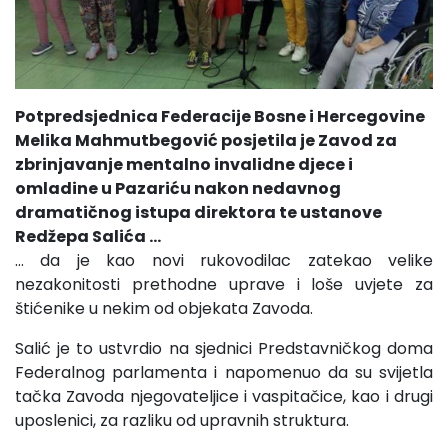
Potpredsjednica Federacije Bosne i Hercegovine
Melika Mahmutbegović posjetila je Zavod za
zbrinjavanje mentalno invalidne djece i
omladine u Pazariću nakon nedavnog
dramatičnog istupa direktora te ustanove
Redžepa Salića …
… da je kao novi rukovodilac zatekao velike
nezakonitosti prethodne uprave i loše uvjete za
štićenike u nekim od objekata Zavoda.
Salić je to ustvrdio na sjednici Predstavničkog doma
Federalnog parlamenta i napomenuo da su svijetla
tačka Zavoda njegovateljice i vaspitačice, kao i drugi
uposlenici, za razliku od upravnih struktura.