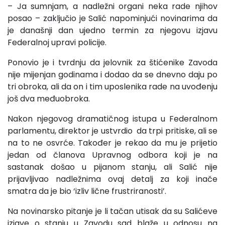
– Ja sumnjam, a nadležni organi neka rade njihov
posao – zaključio je Salić napominjući novinarima da
je današnji dan ujedno termin za njegovu izjavu
Federalnoj upravi policije.
Ponovio je i tvrdnju da jelovnik za štićenike Zavoda
nije mijenjan godinama i dodao da se dnevno daju po
tri obroka, ali da on i tim uposlenika rade na uvođenju
još dva međuobroka.
Nakon njegovog dramatičnog istupa u Federalnom
parlamentu, direktor je ustvrdio da trpi pritiske, ali se
na to ne osvrće. Također je rekao da mu je prijetio
jedan od članova Upravnog odbora koji je na
sastanak došao u pijanom stanju, ali Salić nije
prijavljivao nadležnima ovaj detalj za koji inače
smatra da je bio ‘izliv lične frustriranosti’.
Na novinarsko pitanje je li tačan utisak da su Salićeve
izjave o stanju u Zavodu sad blaže u odnosu na