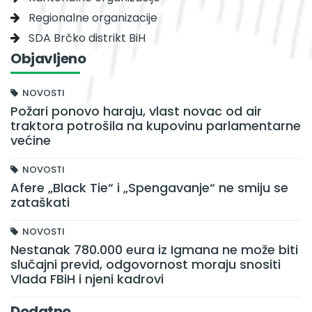
Regionalne organizacije
SDA Brčko distrikt BiH
Objavljeno
NOVOSTI
Požari ponovo haraju, vlast novac od air
traktora potrošila na kupovinu parlamentarne
većine
NOVOSTI
Afere „Black Tie“ i „Spengavanje“ ne smiju se
zataškati
NOVOSTI
Nestanak 780.000 eura iz Igmana ne može biti
slučajni previd, odgovornost moraju snositi
Vlada FBiH i njeni kadrovi
Dodatno