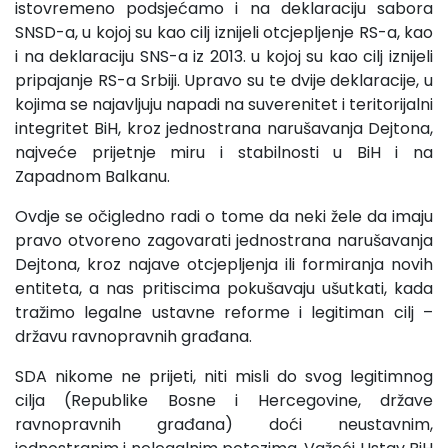
istovremeno podsjećamo i na deklaraciju sabora
SNSD-a, u kojoj su kao cilj iznijeli otcjepljenje RS-a, kao
i na deklaraciju SNS-a iz 2013. u kojoj su kao cilj iznijeli
pripajanje RS-a Srbiji. Upravo su te dvije deklaracije, u
kojima se najavljuju napadi na suverenitet i teritorijalni
integritet BiH, kroz jednostrana narušavanja Dejtona,
najveće prijetnje miru i stabilnosti u BiH i na
Zapadnom Balkanu.
Ovdje se očigledno radi o tome da neki žele da imaju
pravo otvoreno zagovarati jednostrana narušavanja
Dejtona, kroz najave otcjepljenja ili formiranja novih
entiteta, a nas pritiscima pokušavaju ušutkati, kada
tražimo legalne ustavne reforme i legitiman cilj –
državu ravnopravnih građana.
SDA nikome ne prijeti, niti misli do svog legitimnog
cilja (Republike Bosne i Hercegovine, države
ravnopravnih građana) doći neustavnim,