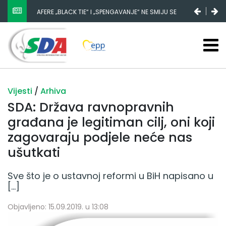
AFERE „BLACK TIE“ I „SPENGAVANJE“ NE SMIJU SE
ZATAŠKATI
Vijesti
/
Arhiva
SDA: Država ravnopravnih
građana je legitiman cilj, oni koji
zagovaraju podjele neće nas
ušutkati
Sve što je o ustavnoj reformi u BiH napisano u
[…]
Objavljeno: 15.09.2019. u 13:08