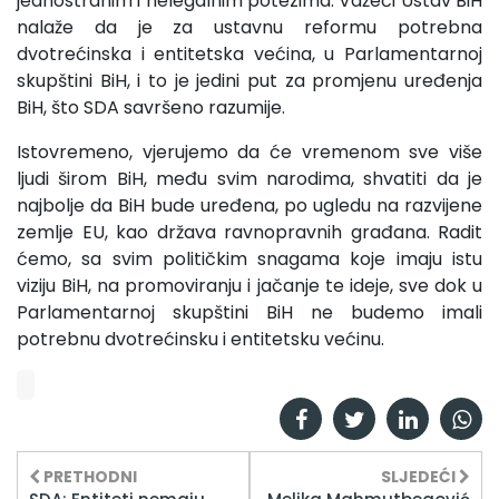
jednostranim i nelegalnim potezima. Važeći Ustav BiH
nalaže da je za ustavnu reformu potrebna
dvotrećinska i entitetska većina, u Parlamentarnoj
skupštini BiH, i to je jedini put za promjenu uređenja
BiH, što SDA savršeno razumije.
Istovremeno, vjerujemo da će vremenom sve više
ljudi širom BiH, među svim narodima, shvatiti da je
najbolje da BiH bude uređena, po ugledu na razvijene
zemlje EU, kao država ravnopravnih građana. Radit
ćemo, sa svim političkim snagama koje imaju istu
viziju BiH, na promoviranju i jačanje te ideje, sve dok u
Parlamentarnoj skupštini BiH ne budemo imali
potrebnu dvotrećinsku i entitetsku većinu.
PRETHODNI
SLJEDEĆI