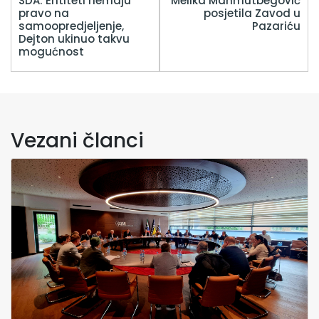
SDA: Entiteti nemaju
Melika Mahmutbegović
pravo na
posjetila Zavod u
samoopredjeljenje,
Pazariću
Dejton ukinuo takvu
mogućnost
Vezani članci