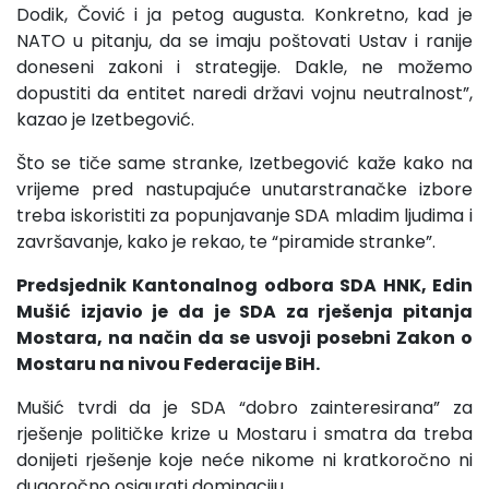
Dodik, Čović i ja petog augusta. Konkretno, kad je
NATO u pitanju, da se imaju poštovati Ustav i ranije
doneseni zakoni i strategije. Dakle, ne možemo
dopustiti da entitet naredi državi vojnu neutralnost”,
kazao je Izetbegović.
Što se tiče same stranke, Izetbegović kaže kako na
vrijeme pred nastupajuće unutarstranačke izbore
treba iskoristiti za popunjavanje SDA mladim ljudima i
završavanje, kako je rekao, te “piramide stranke”.
Predsjednik Kantonalnog odbora SDA HNK, Edin
Mušić izjavio je da je SDA za rješenja pitanja
Mostara, na način da se usvoji posebni Zakon o
Mostaru na nivou Federacije BiH.
Mušić tvrdi da je SDA “dobro zainteresirana” za
rješenje političke krize u Mostaru i smatra da treba
donijeti rješenje koje neće nikome ni kratkoročno ni
dugoročno osigurati dominaciju.