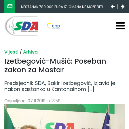
NESTANAK 780.000 EURA IZ IGMANA NE MOŽE BITI
SLUČAJNI PREVID, ODGOVORNOST MORAJU SNOSITI
VLADA FBIH I NJENI KADROVI
Vijesti
/
Arhiva
Izetbegović-Mušić: Poseban
zakon za Mostar
Predsjednik SDA, Bakir Izetbegović, izjavio je
nakon sastanka u Kantonalnom […]
Objavljeno: 07.11.2019. u 13:59