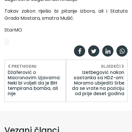
Takav zakon riješio bi pitanje izbora, ali i Statuta
Grada Mostara, smatra Mušić.
StarMO
PRETHODNI
SLJEDEĆI
Džaferović o
Izetbegović nakon
Macronovim izjavama:
sastanka sa HDZ-om:
Neki bi voljeli da je BiH
Moramo ubijediti Srbe
tempirana bomba, ali
da se vrate na poziciju
nije
od prije deset godina
Vezani članci