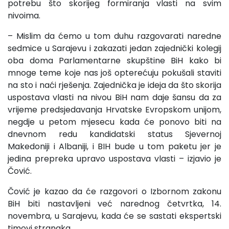
potrebu što skorijeg formiranja vlasti na svim
nivoima.
– Mislim da ćemo u tom duhu razgovarati naredne
sedmice u Sarajevu i zakazati jedan zajednički kolegij
oba doma Parlamentarne skupštine BiH kako bi
mnoge teme koje nas još opterećuju pokušali staviti
na sto i naći rješenja. Zajednička je ideja da što skorija
uspostava vlasti na nivou BiH nam daje šansu da za
vrijeme predsjedavanja Hrvatske Evropskom unijom,
negdje u petom mjesecu kada će ponovo biti na
dnevnom redu kandidatski status Sjevernoj
Makedoniji i Albaniji, i BIH bude u tom paketu jer je
jedina prepreka upravo uspostava vlasti – izjavio je
Čović.
Čović je kazao da će razgovori o Izbornom zakonu
BiH biti nastavljeni već narednog četvrtka, 14.
novembra, u Sarajevu, kada će se sastati ekspertski
timovi stranaka.