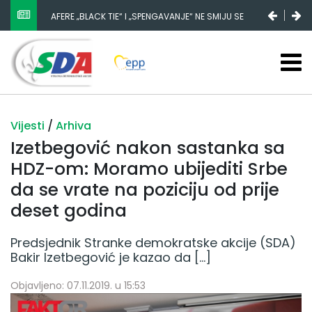
AFERE „BLACK TIE“ I „SPENGAVANJE“ NE SMIJU SE
NESTANAK 780.000 EURA IZ IGMANA NE MOŽE BITI
ZATAŠKATI
SLUČAJNI PREVID, ODGOVORNOST MORAJU SNOSITI
VLADA FBIH I NJENI KADROVI
Vijesti
/
Arhiva
Izetbegović nakon sastanka sa
HDZ-om: Moramo ubijediti Srbe
da se vrate na poziciju od prije
deset godina
Predsjednik Stranke demokratske akcije (SDA)
Bakir Izetbegović je kazao da […]
Objavljeno: 07.11.2019. u 15:53