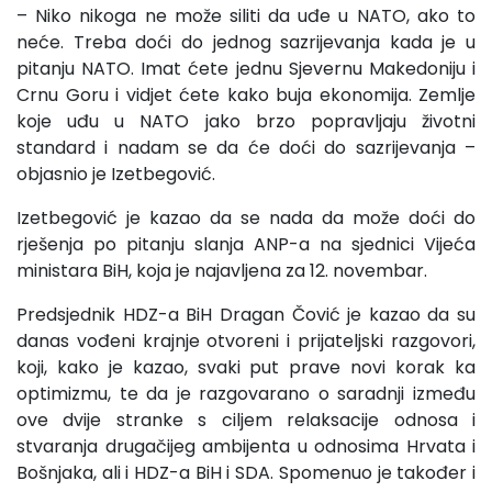
– Niko nikoga ne može siliti da uđe u NATO, ako to
neće. Treba doći do jednog sazrijevanja kada je u
pitanju NATO. Imat ćete jednu Sjevernu Makedoniju i
Crnu Goru i vidjet ćete kako buja ekonomija. Zemlje
koje uđu u NATO jako brzo popravljaju životni
standard i nadam se da će doći do sazrijevanja –
objasnio je Izetbegović.
Izetbegović je kazao da se nada da može doći do
rješenja po pitanju slanja ANP-a na sjednici Vijeća
ministara BiH, koja je najavljena za 12. novembar.
Predsjednik HDZ-a BiH Dragan Čović je kazao da su
danas vođeni krajnje otvoreni i prijateljski razgovori,
koji, kako je kazao, svaki put prave novi korak ka
optimizmu, te da je razgovarano o saradnji između
ove dvije stranke s ciljem relaksacije odnosa i
stvaranja drugačijeg ambijenta u odnosima Hrvata i
Bošnjaka, ali i HDZ-a BiH i SDA. Spomenuo je također i