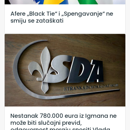
Afere „Black Tie“ i „Spengavanje“ ne
smiju se zataškati
Nestanak 780.000 eura iz Igmana ne
može biti slučajni previd,
odgovornost moraju snositi Vlada