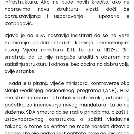
infrastruktura. Ako ne bude novih kredita, ako ne
napravimo novu strukturu vlasti, doći će
dozaustavljanja i usporavanja – upozorio je
Izetbegović.
Izjavio je da SDA nastavlja insistirati da se ne veže
formiranje parlamentarnih komisija imenovanjem
novog Vijeća ministara BiH, te da u HDZ-u BiH
smatraju da to nije moguće uraditi s obzirom na
sadašnju strukturu i odnose, bez obzira na dobru volju
dvije stranke.
– Kada je u pitanju Vijeće ministara, kontroverze oko
slanja Godišnjeg nacionalnog programa (ANP), HDZ
ima stav da nismo to trebali vezati nikako, od samog
početka, za imenovanje novog mandatara i tu se ne
slažemo. SDA smatra da se radi o principima, o zaštiti
ustavnopravnog konstrukta, o zaštiti vladavine
zakona, o tome da entitet ne može narediti državi o
onome što nije nadležnost entiteta, tako da mislim da