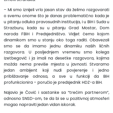
– Mi smo iznijeli vrlo jasan stav da želimo razgovarati
o svemu onome što je danas problematično kada je
u pitanju odluka pravosudnih institucija, i u BiH i Suda u
Strazburu, kada su u pitanju Grad Mostar, Dom
naroda FBiH i Predsjedništvo. Vidjet ćemo kojom
dinamikom smo u stanju oko toga raditi. Obavezali
smo se da imamo jednu dinamiku naših ličnih
razgovora. U posljednjem vremenu smo kolega
Izetbegović i ja imali na desetke razgovora, kojima
možda nema previše mjesta u javnosti. Stvaramo
jedan ambijent koji nudi povjerenje i jedno
približavanje odnosa, a sve u funkciji da BiH
profunkcionira – poručio je predsjednik HDZ-a BiH.
Najavio je Čović i sastanke sa “trećim partnerom”,
odnosno SNSD-om, te da bi se u pozitivnoj atmosferi
mogao napraviti jedan vidan iskorak.