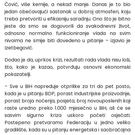
Čović, više kemije, a nekad manje. Danas je to bio
jedan obećavajući sastanak u dobroj atmosferi, koju
treba pretvoriti u efikasniju saradnju. Ono što je bitno
jeste da smo se dogovorili da svakodnevni život,
odnosno normalno funkcioniranje vlada na svim
nivoima ne smije biti dovedeno u pitanje – izjavio je
Izetbegović.
Dodao je da, uprkos krizi, rezultati rada vlada nisu loši,
što, kako je kazao, potvrđuju osnovni ekonomski
pokazatelji.
– Sve u BiH napreduje otprilike za tri do pet posto,
kada je u pitanju BDP, porast industrijske proizvodnje,
porast broja noćenja, posjeta, broj novouposlenih koji
raste uredno preko 1.000 mjesečno u BiH, ali će se
sasvim sigurno kriza uskoro početi osjećati.
Postepeno pretvaramo Federaciju u jedno veliko
gradilište, kada su u pitanju energetska i saobraćajna