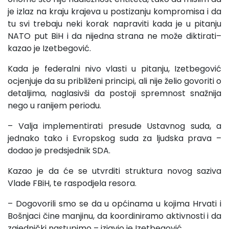
je izlaz na kraju krajeva u postizanju kompromisa i da
tu svi trebaju neki korak napraviti kada je u pitanju
NATO put BiH i da nijedna strana ne može diktirati–
kazao je Izetbegović.
Kada je federalni nivo vlasti u pitanju, Izetbegović
ocjenjuje da su približeni principi, ali nije želio govoriti o
detaljima, naglasivši da postoji spremnost snažnija
nego u ranijem periodu.
– Valja implementirati presude Ustavnog suda, a
jednako tako i Evropskog suda za ljudska prava –
dodao je predsjednik SDA.
Kazao je da će se utvrditi struktura novog saziva
Vlade FBiH, te raspodjela resora.
– Dogovorili smo se da u općinama u kojima Hrvati i
Bošnjaci čine manjinu, da koordiniramo aktivnosti i da
zajednički nastupimo – izjavio je Izetbegović.