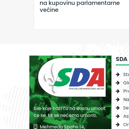
na kupovinu parlamentarne
većine
SDA
St
Gl
Pr
Na
Se
Sile koje nasrću na Bosnu umorit
će se. Mi se nećemo umoriti.
As
Or
Mehmeda Spahe 14,