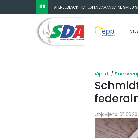
AFERE „BLACK TIE“ I „SPENGAVANJE“ NE SMIJU 
VIJ
Vijesti
/
Saopćen
Schmidt 
federaln
Objavljeno: 05.06.202