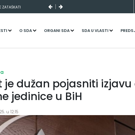
SE ZATAŠKATI
ESTI
O SDA
ORGANI SDA
SDA U VLASTI
PREDS
ja
je dužan pojasniti izjavu o
e jedinice u BiH
5. u 12:15