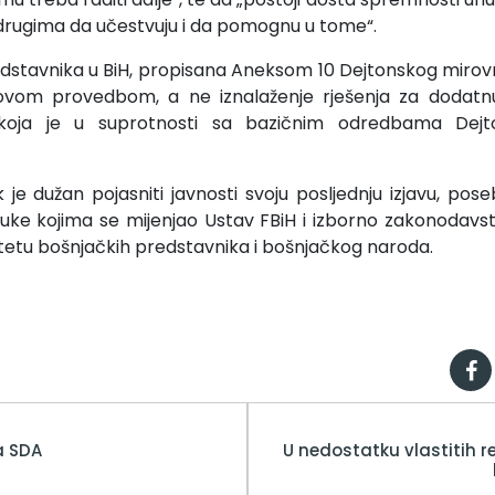
drugima da učestvuju i da pomognu u tome“.
edstavnika u BiH, propisana Aneksom 10 Dejtonskog mirov
vom provedbom, a ne iznalaženje rješenja za dodatnu 
 koja je u suprotnosti sa bazičnim odredbama Dej
 je dužan pojasniti javnosti svoju posljednju izjavu, pos
luke kojima se mijenjao Ustav FBiH i izborno zakonodavs
 štetu bošnjačkih predstavnika i bošnjačkog naroda.
a SDA
U nedostatku vlastitih re