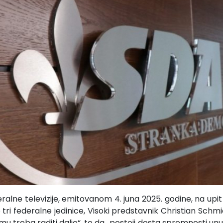
ralne televizije, emitovanom 4. juna 2025. godine, na upi
tri federalne jedinice, Visoki predstavnik Christian Schm
emu treba raditi dalje“, te da „postoji dosta spremnosti 