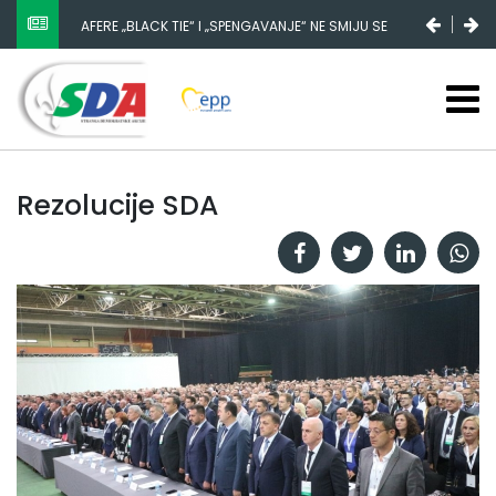
AFERE „BLACK TIE“ I „SPENGAVANJE“ NE SMIJU SE
ZATAŠKATI
Rezolucije SDA