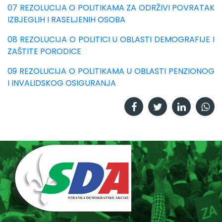
07 REZOLUCIJA O POLITIKAMA ZA ODRŽIVI POVRATAK
IZBJEGLIH I RASELJENIH OSOBA
08 REZOLUCIJA O POLITICI U OBLASTI DEMOGRAFIJE I
ZAŠTITE PORODICE
09 REZOLUCIJA O POLITIKAMA U OBLASTI PENZIONOG
I INVALIDSKOG OSIGURANJA