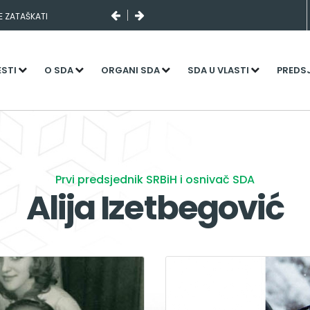
SE ZATAŠKATI
ESTI
O SDA
ORGANI SDA
SDA U VLASTI
PREDS
Prvi predsjednik SRBiH i osnivač SDA
Alija Izetbegović