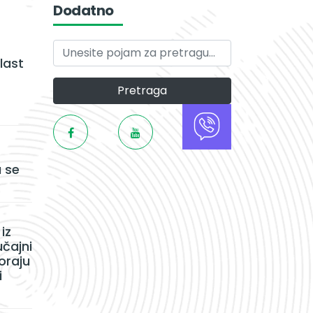
Dodatno
last
Pretraga
 se
iz
učajni
oraju
i