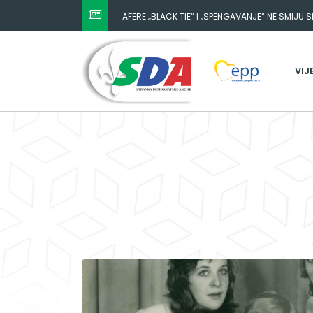
AFERE „BLACK TIE“ I „SPENGAVANJE“ NE SMIJU 
VIJ