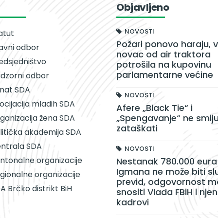
Objavljeno
NOVOSTI
atut
Požari ponovo haraju, v
avni odbor
novac od air traktora
edsjedništvo
potrošila na kupovinu
parlamentarne većine
dzorni odbor
nat SDA
NOVOSTI
ocijacija mladih SDA
Afere „Black Tie“ i
„Spengavanje“ ne smiju
ganizacija žena SDA
zataškati
litička akademija SDA
ntrala SDA
NOVOSTI
ntonalne organizacije
Nestanak 780.000 eura 
Igmana ne može biti sl
gionalne organizacije
previd, odgovornost m
A Brčko distrikt BiH
snositi Vlada FBiH i njen
kadrovi