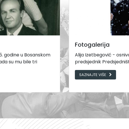
Fotogalerija
925. godine u Bosanskom
Alija Izetbegović - osni
da su mu bile tri
predsjednik Predsjedniš
SAZNAJTE VIŠE