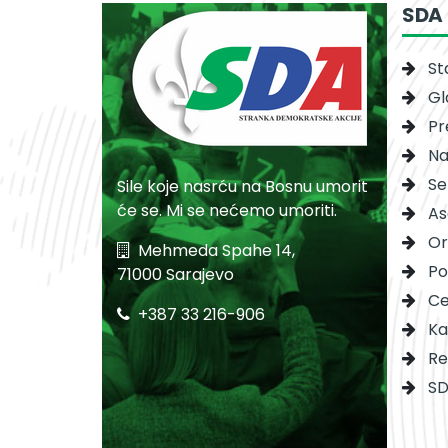
SDA
St
Gl
Pr
Na
Se
Sile koje nasrću na Bosnu umorit
će se. Mi se nećemo umoriti.
As
Or
Mehmeda Spahe 14,
Po
71000 Sarajevo
Ce
+387 33 216-906
Ka
Re
SD