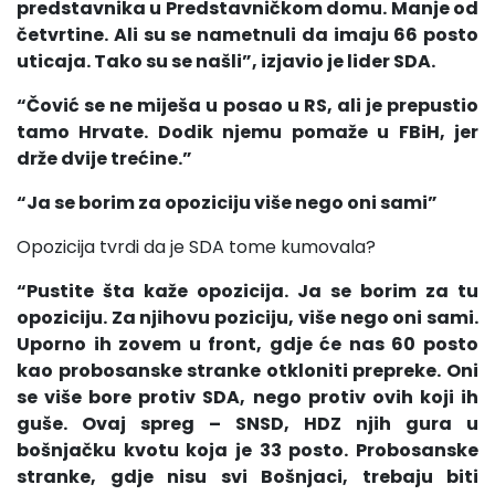
predstavnika u Predstavničkom domu. Manje od
četvrtine. Ali su se nametnuli da imaju 66 posto
uticaja. Tako su se našli”, izjavio je lider SDA.
“Čović se ne miješa u posao u RS, ali je prepustio
tamo Hrvate. Dodik njemu pomaže u FBiH, jer
drže dvije trećine.”
“Ja se borim za opoziciju više nego oni sami”
Opozicija tvrdi da je SDA tome kumovala?
“Pustite šta kaže opozicija. Ja se borim za tu
opoziciju. Za njihovu poziciju, više nego oni sami.
Uporno ih zovem u front, gdje će nas 60 posto
kao probosanske stranke otkloniti prepreke. Oni
se više bore protiv SDA, nego protiv ovih koji ih
guše. Ovaj spreg – SNSD, HDZ njih gura u
bošnjačku kvotu koja je 33 posto. Probosanske
stranke, gdje nisu svi Bošnjaci, trebaju biti