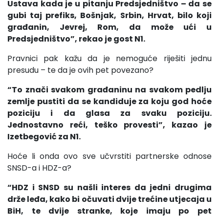
Ustava kada je u pitanju Predsjedništvo – da se
gubi taj prefiks, Bošnjak, Srbin, Hrvat, bilo koji
građanin, Jevrej, Rom, da može ući u
Predsjedništvo”, rekao je gost N1.
Pravnici pak kažu da je nemoguće riješiti jednu
presudu – te da je ovih pet povezano?
“To znači svakom građaninu na svakom pedlju
zemlje pustiti da se kandiduje za koju god hoće
poziciju i da glasa za svaku poziciju.
Jednostavno reći, teško provesti”, kazao je
Izetbegović za N1.
Hoće li onda ovo sve učvrstiti partnerske odnose
SNSD-a i HDZ-a?
“HDZ i SNSD su našli interes da jedni drugima
drže leđa, kako bi očuvati dvije trećine utjecaja u
BiH, te dvije stranke, koje imaju po pet