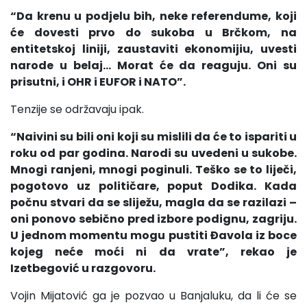
“Da krenu u podjelu bih, neke referendume, koji
će dovesti prvo do sukoba u Brčkom, na
entitetskoj liniji, zaustaviti ekonomijiu, uvesti
narode u belaj… Morat će da reaguju. Oni su
prisutni, i OHR i EUFOR i NATO”.
Tenzije se održavaju ipak.
“Naivini su bili oni koji su mislili da će to ispariti u
roku od par godina. Narodi su uvedeni u sukobe.
Mnogi ranjeni, mnogi poginuli. Teško se to liječi,
pogotovo uz političare, poput Dodika. Kada
počnu stvari da se sliježu, magla da se razilazi –
oni ponovo sebično pred izbore podignu, zagriju.
U jednom momentu mogu pustiti Đavola iz boce
kojeg neće moći ni da vrate”, rekao je
Izetbegović u razgovoru.
Vojin Mijatović ga je pozvao u Banjaluku, da li će se