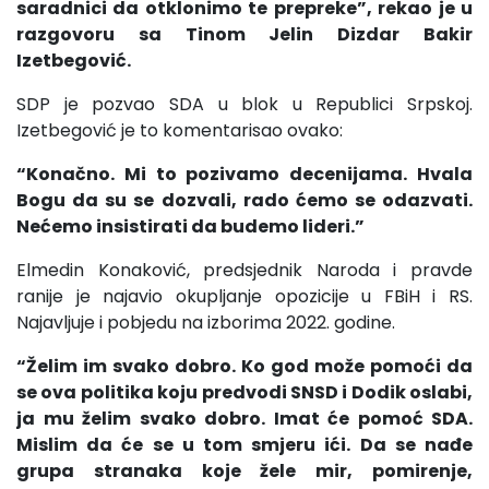
saradnici da otklonimo te prepreke”, rekao je u
razgovoru sa Tinom Jelin Dizdar Bakir
Izetbegović.
SDP je pozvao SDA u blok u Republici Srpskoj.
Izetbegović je to komentarisao ovako:
“Konačno. Mi to pozivamo decenijama. Hvala
Bogu da su se dozvali, rado ćemo se odazvati.
Nećemo insistirati da budemo lideri.”
Elmedin Konaković, predsjednik Naroda i pravde
ranije je najavio okupljanje opozicije u FBiH i RS.
Najavljuje i pobjedu na izborima 2022. godine.
“Želim im svako dobro. Ko god može pomoći da
se ova politika koju predvodi SNSD i Dodik oslabi,
ja mu želim svako dobro. Imat će pomoć SDA.
Mislim da će se u tom smjeru ići. Da se nađe
grupa stranaka koje žele mir, pomirenje,