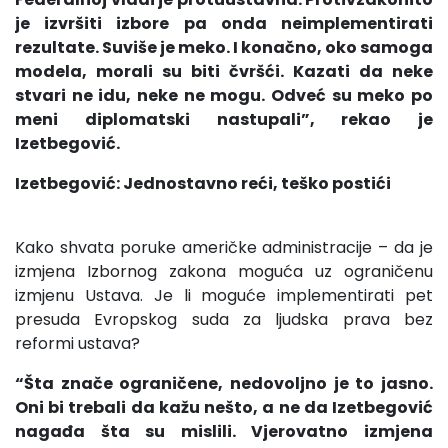
je izvršiti izbore pa onda neimplementirati
rezultate. Suviše je meko. I konačno, oko samoga
modela, morali su biti čvršći. Kazati da neke
stvari ne idu, neke ne mogu. Odveć su meko po
meni diplomatski nastupali”, rekao je
Izetbegović.
Izetbegović: Jednostavno reći, teško postići
Kako shvata poruke američke administracije – da je
izmjena Izbornog zakona moguća uz ograničenu
izmjenu Ustava. Je li moguće implementirati pet
presuda Evropskog suda za ljudska prava bez
reformi ustava?
“Šta znače ograničene, nedovoljno je to jasno.
Oni bi trebali da kažu nešto, a ne da Izetbegović
nagađa šta su mislili. Vjerovatno izmjena