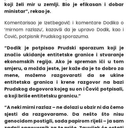
koji želi mir u zemlji. Bio je efikasan i dobar
ministar”, rekao je.
Komentarisao je Izetbegović i komentare Dodika o
‘mirnom razlazu’, kazavši da je upravo Dodik, kao i
Čović, potpisnik Prudskog sporazuma.
“Dodik je potpisao Prudski sporazum koji je
značio ukidanje entitetske granice i stvaranje
ekonomskih regija. Ako je spreman ići u tom
smjeru, a možda jeste, jer kaže da je to dobro za
mene, možemo razgovarati da se ukine
entitetska granica i krene razgovor na bazi
Prudskog dogovora kojeg su on i Čović potpisali,
a koji briše entitetsku granicu.”
“A neki mirni razlaz – ne dolazi u obzir ni da ćemo
sjesti da razgovaramo. Da nešto što nisu
genocidom postigli, sada papirom riješi – ja sam
zadnji sagovornik za te priče. Zauvijek će ostati