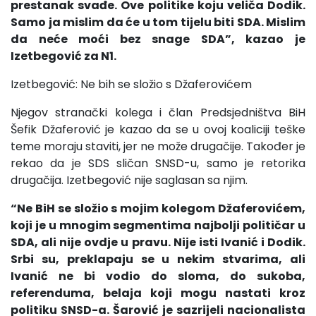
prestanak svađe. Ove politike koju veliča Dodik.
Samo ja mislim da će u tom tijelu biti SDA. Mislim
da neće moći bez snage SDA”, kazao je
Izetbegović za N1.
Izetbegović: Ne bih se složio s Džaferovićem
Njegov stranački kolega i član Predsjedništva BiH
Šefik Džaferović je kazao da se u ovoj koaliciji teške
teme moraju staviti, jer ne može drugačije. Također je
rekao da je SDS sličan SNSD-u, samo je retorika
drugačija. Izetbegović nije saglasan sa njim.
“Ne BiH se složio s mojim kolegom Džaferovićem,
koji je u mnogim segmentima najbolji političar u
SDA, ali nije ovdje u pravu. Nije isti Ivanić i Dodik.
Srbi su, preklapaju se u nekim stvarima, ali
Ivanić ne bi vodio do sloma, do sukoba,
referenduma, belaja koji mogu nastati kroz
politiku SNSD-a. Šarović je sazrijeli nacionalista