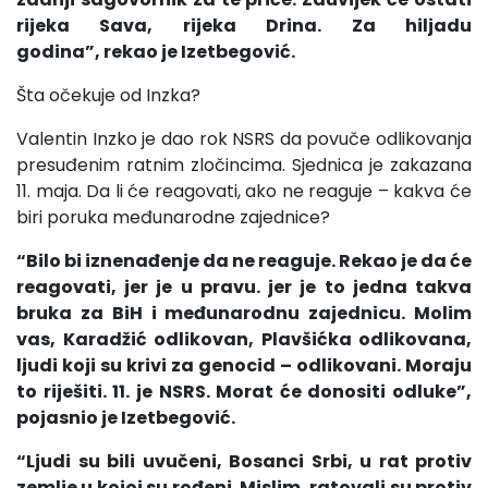
rijeka Sava, rijeka Drina. Za hiljadu
godina”, rekao je Izetbegović.
Šta očekuje od Inzka?
Valentin Inzko je dao rok NSRS da povuče odlikovanja
presuđenim ratnim zločincima. Sjednica je zakazana
11. maja. Da li će reagovati, ako ne reaguje – kakva će
biri poruka međunarodne zajednice?
“Bilo bi iznenađenje da ne reaguje. Rekao je da će
reagovati, jer je u pravu. jer je to jedna takva
bruka za BiH i međunarodnu zajednicu. Molim
vas, Karadžić odlikovan, Plavšićka odlikovana,
ljudi koji su krivi za genocid – odlikovani. Moraju
to riješiti. 11. je NSRS. Morat će donositi odluke”,
pojasnio je Izetbegović.
“Ljudi su bili uvučeni, Bosanci Srbi, u rat protiv
zemlje u kojoj su rođeni. Mislim, ratovali su protiv