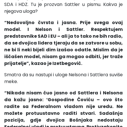
SDA i HDZ. Tu je prozvan Sattler u pismu. Kakva je
njegova uloga?
“Nedovoljno čvrsta i jasna. Prije svega ovaj
model. I Nelson i Sattler. Respektujem
predstavnike SAD i EU – ali ja to tako ne bih radio,
da se dvojica lidera tjeraju da se zatvore u sobu,
ne bi li neki bijeli dim izašao odatle. Mislim da je
iščašen model, nisam ga mogao odbiti, jer traže
prijatelje”, kazao je Izetbegović.
Smatra da su nastupi i uloge Nelsona i Sattlera suviše
meke.
“Nikada nisam čuo jasno od Sattlera i Nelsona
da kažu jasno: ‘Gospodine Čoviću – ovo što
radite sa Federalnom vladom nije uredu. Ne
možete protuustavno raditi stvari. Sadašnja
pozicija, gdje dvojica Bošnjaka nedostaju
Federalnoj vladi je protuustavna. Protivzakonito