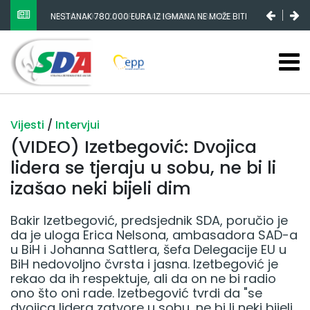
NIKŠIĆ I LAKIĆ ZAVARALI PARLAMENT I RADNIKE
ŽELJEZARE
Vijesti
/
Intervjui
(VIDEO) Izetbegović: Dvojica
lidera se tjeraju u sobu, ne bi li
izašao neki bijeli dim
Bakir Izetbegović, predsjednik SDA, poručio je
da je uloga Erica Nelsona, ambasadora SAD-a
u BiH i Johanna Sattlera, šefa Delegacije EU u
BiH nedovoljno čvrsta i jasna. Izetbegović je
rekao da ih respektuje, ali da on ne bi radio
ono što oni rade. Izetbegović tvrdi da "se
dvojica lidera zatvore u sobu, ne bi li neki bijeli