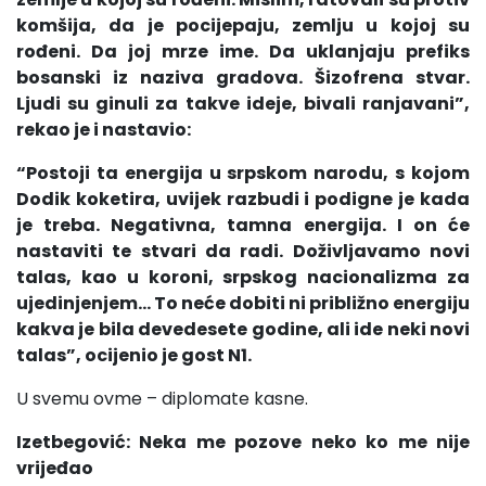
komšija, da je pocijepaju, zemlju u kojoj su
rođeni. Da joj mrze ime. Da uklanjaju prefiks
bosanski iz naziva gradova. Šizofrena stvar.
Ljudi su ginuli za takve ideje, bivali ranjavani”,
rekao je i nastavio:
“Postoji ta energija u srpskom narodu, s kojom
Dodik koketira, uvijek razbudi i podigne je kada
je treba. Negativna, tamna energija. I on će
nastaviti te stvari da radi. Doživljavamo novi
talas, kao u koroni, srpskog nacionalizma za
ujedinjenjem… To neće dobiti ni približno energiju
kakva je bila devedesete godine, ali ide neki novi
talas”, ocijenio je gost N1.
U svemu ovme – diplomate kasne.
Izetbegović: Neka me pozove neko ko me nije
vrijeđao