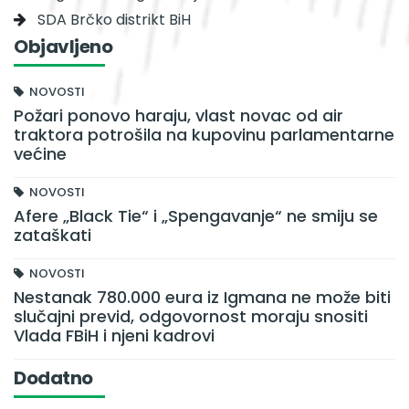
SDA Brčko distrikt BiH
Objavljeno
NOVOSTI
Požari ponovo haraju, vlast novac od air
traktora potrošila na kupovinu parlamentarne
većine
NOVOSTI
Afere „Black Tie“ i „Spengavanje“ ne smiju se
zataškati
NOVOSTI
Nestanak 780.000 eura iz Igmana ne može biti
slučajni previd, odgovornost moraju snositi
Vlada FBiH i njeni kadrovi
Dodatno