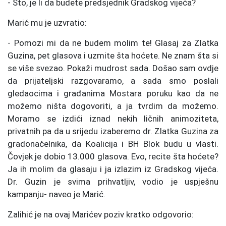
- Što, je li da budete predsjednik Gradskog vijeća?
Marić mu je uzvratio:
- Pomozi mi da ne budem molim te! Glasaj za Zlatka
Guzina, pet glasova i uzmite šta hoćete. Ne znam šta si
se više svezao. Pokaži mudrost sada. Došao sam ovdje
da prijateljski razgovaramo, a sada smo poslali
gledaocima i građanima Mostara poruku kao da ne
možemo ništa dogovoriti, a ja tvrdim da možemo.
Moramo se izdići iznad nekih ličnih animoziteta,
privatnih pa da u srijedu izaberemo dr. Zlatka Guzina za
gradonačelnika, da Koalicija i BH Blok budu u vlasti.
Čovjek je dobio 13.000 glasova. Evo, recite šta hoćete?
Ja ih molim da glasaju i ja izlazim iz Gradskog vijeća.
Dr. Guzin je svima prihvatljiv, vodio je uspješnu
kampanju- naveo je Marić.
Zalihić je na ovaj Marićev poziv kratko odgovorio: