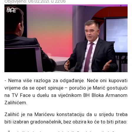
Objavljeno: 06.02.2021. u 22:06
- Nema više razloga za odgađanje. Neće oni kupovati
vrijeme da se opet spinuje – poručio je Marić gostujući
na TV Face u duelu sa vijećnikom BH Bloka Armanom
Zalihićem.
Zalihić je na Marićevu konstataciju da u srijedu treba
biti izabran gradonačelnik, bez obzira ko će to biti pitao: