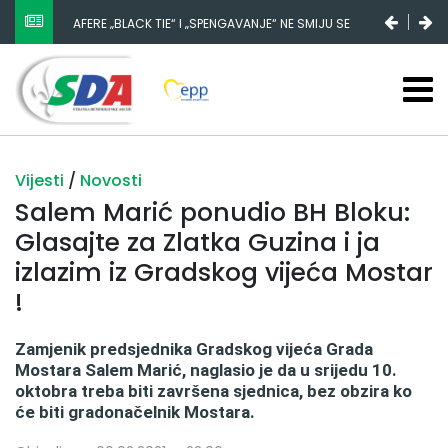
AFERE „BLACK TIE“ I „SPENGAVANJE“ NE SMIJU SE
NESTANAK 780.000 EURA IZ IGMANA NE MOŽE BITI
ZATAŠKATI
SLUČAJNI PREVID, ODGOVORNOST MORAJU SNOSITI
VLADA FBIH I NJENI KADROVI
Vijesti
/
Novosti
Salem Marić ponudio BH Bloku:
Glasajte za Zlatka Guzina i ja
izlazim iz Gradskog vijeća Mostar
!
Zamjenik predsjednika Gradskog vijeća Grada
Mostara Salem Marić, naglasio je da u srijedu 10.
oktobra treba biti završena sjednica, bez obzira ko
će biti gradonačelnik Mostara.