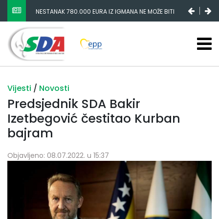
NESTANAK 780.000 EURA IZ IGMANA NE MOŽE BITI
SLUČAJNI PREVID, ODGOVORNOST MORAJU SNOSITI
VLADA FBIH I NJENI KADROVI
Vijesti
/
Novosti
Predsjednik SDA Bakir
Izetbegović čestitao Kurban
bajram
Objavljeno: 08.07.2022. u 15:37