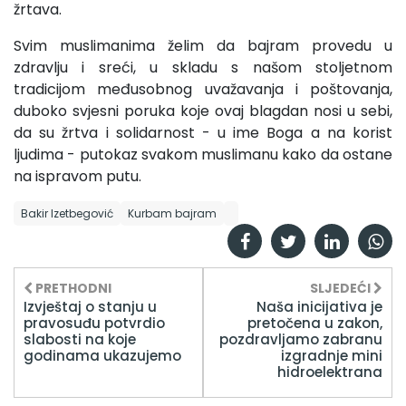
žrtava.
Svim muslimanima želim da bajram provedu u
zdravlju i sreći, u skladu s našom stoljetnom
tradicijom međusobnog uvažavanja i poštovanja,
duboko svjesni poruka koje ovaj blagdan nosi u sebi,
da su žrtva i solidarnost - u ime Boga a na korist
ljudima - putokaz svakom muslimanu kako da ostane
na ispravom putu.
Bakir Izetbegović
Kurbam bajram
PRETHODNI
SLJEDEĆI
Izvještaj o stanju u
Naša inicijativa je
pravosuđu potvrdio
pretočena u zakon,
slabosti na koje
pozdravljamo zabranu
godinama ukazujemo
izgradnje mini
hidroelektrana