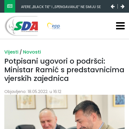
AFERE „BLACK TIE“ I „SPENGAVANJE“ NE SMIJU SE
ZATAŠKATI
Vijesti
/
Novosti
Potpisani ugovori o podršci:
Ministar Ramić s predstavnicima
vjerskih zajednica
Objavljeno: 18.05.2022. u 16:12