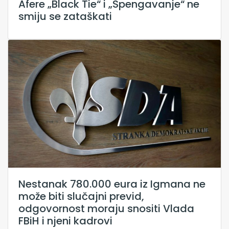
Afere „Black Tie“ i „Spengavanje“ ne
smiju se zataškati
Nestanak 780.000 eura iz Igmana ne
može biti slučajni previd,
odgovornost moraju snositi Vlada
FBiH i njeni kadrovi