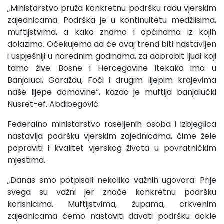
„Ministarstvo pruža konkretnu podršku radu vjerskim
zajednicama. Podrška je u kontinuitetu medžlisima,
muftijstvima, a kako znamo i općinama iz kojih
dolazimo. Očekujemo da će ovaj trend biti nastavljen
i uspješniji u narednim godinama, za dobrobit ljudi koji
tamo žive. Bosne i Hercegovine itekako ima u
Banjaluci, Goraždu, Foči i drugim lijepim krajevima
naše lijepe domovine“, kazao je muftija banjalučki
Nusret-ef. Abdibegović
Federalno ministarstvo raseljenih osoba i izbjeglica
nastavlja podršku vjerskim zajednicama, čime žele
popraviti i kvalitet vjerskog života u povratničkim
mjestima.
„Danas smo potpisali nekoliko važnih ugovora. Prije
svega su važni jer znače konkretnu podršku
korisnicima. Muftijstvima, župama, crkvenim
zajednicama ćemo nastaviti davati podršku dokle