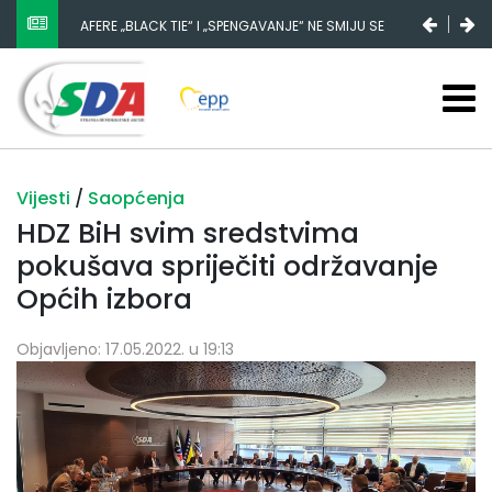
AFERE „BLACK TIE“ I „SPENGAVANJE“ NE SMIJU SE
ZATAŠKATI
Vijesti
/
Saopćenja
HDZ BiH svim sredstvima
pokušava spriječiti održavanje
Općih izbora
Objavljeno: 17.05.2022. u 19:13