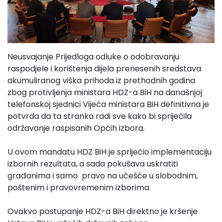
Neusvajanje Prijedloga odluke o odobravanju
raspodjele i korištenja dijela prenesenih sredstava
akumuliranog viška prihoda iz prethodnih godina
zbog protivljenja ministara HDZ-a BiH na današnjoj
telefonskoj sjednici Vijeća ministara BiH definitivna je
potvrda da ta stranka radi sve kako bi spriječila
održavanje raspisanih Općih izbora.
U ovom mandatu HDZ BiH je spriječio implementaciju
izbornih rezultata, a sada pokušava uskratiti
građanima i samo pravo na učešće u slobodnim,
poštenim i pravovremenim izborima.
Ovakvo postupanje HDZ-a BiH direktno je kršenje