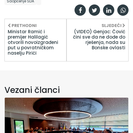
Saopćenje SDA
PRETHODNI
SLJEDEĆI
Ministar Ramić i
(VIDEO) Genjac: Čović
premijer Halilagić
čini sve da ne dođe do
otvorili novoizgrađeni
rješenja, nada su
put u povratničkom
Bonske ovlasti
naselju Pirići
Vezani članci