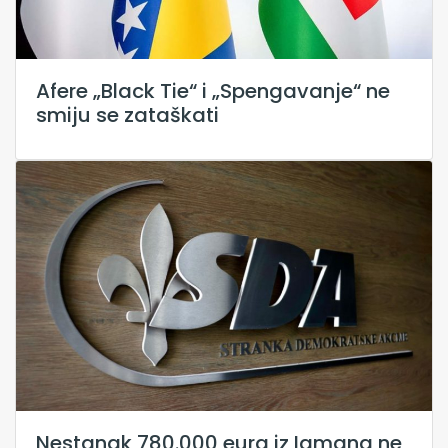
Afere „Black Tie“ i „Spengavanje“ ne
smiju se zataškati
Nestanak 780.000 eura iz Igmana ne