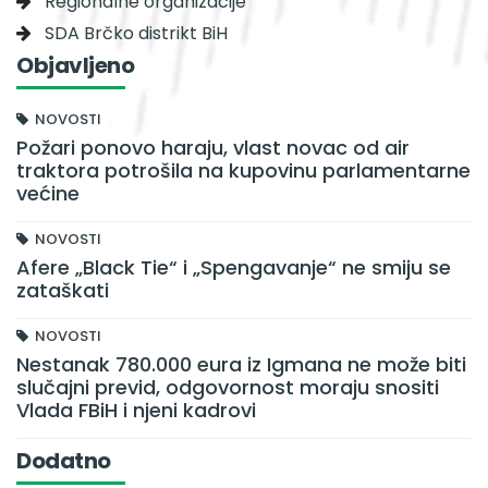
Regionalne organizacije
SDA Brčko distrikt BiH
Objavljeno
NOVOSTI
Požari ponovo haraju, vlast novac od air
traktora potrošila na kupovinu parlamentarne
većine
NOVOSTI
Afere „Black Tie“ i „Spengavanje“ ne smiju se
zataškati
NOVOSTI
Nestanak 780.000 eura iz Igmana ne može biti
slučajni previd, odgovornost moraju snositi
Vlada FBiH i njeni kadrovi
Dodatno