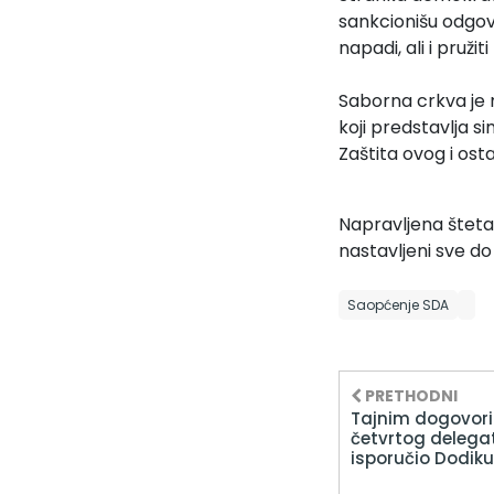
sankcionišu odgov
napadi, ali i pruž
Saborna crkva je m
koji predstavlja s
Zaštita ovog i osta
Napravljena šteta 
nastavljeni sve d
Saopćenje SDA
PRETHODNI
Tajnim dogovor
četvrtog delegat
isporučio Dodiku