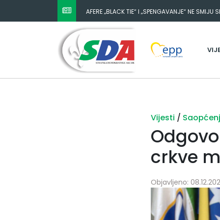
AFERE „BLACK TIE“ I „SPENGAVANJE“ NE SMIJU 
VIJ
Vijesti
/
Saopćen
Odgovor
crkve m
Objavljeno: 08.12.202