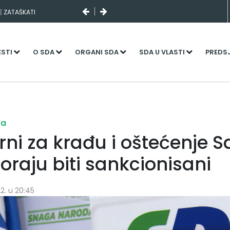
SE ZATAŠKATI
ESTI
O SDA
ORGANI SDA
SDA U VLASTI
PREDS
ja
ni za krađu i oštećenje 
oraju biti sankcionisani
2. u 20:45