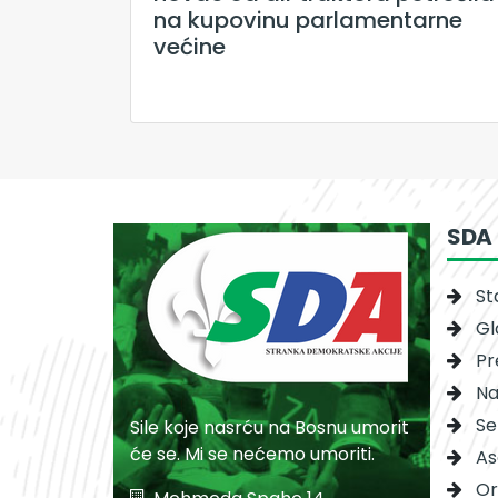
na kupovinu parlamentarne
većine
SDA
St
Gl
Pr
Na
Se
Sile koje nasrću na Bosnu umorit
će se. Mi se nećemo umoriti.
As
Or