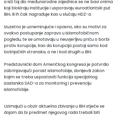
a isti taj dio međunarodne zajednice se ne bavi onima
koji blokiraju institucije i usporavaju euroatlantski put
BiH, ili ih čak nagrađuje kao u slučaju HDZ-a.
Izuzetno je uznemirujuće i opasno, ako su motivi za
ovakvo postupanje zapravo u islamofobičnom
pogledu, te se umotavaju u neuvjerljivu priču o borbi
protiv korupcije, kao da korupcija postoji samo kod
bošnjačkih stranaka, a ne i kod drugih u BiH.
Predstavnički dom Američkog kongresa je potvrdio
zabrinjavajući porast islamofobije, donijevši zakon
kojim se treba uspostaviti funkcija specijalnog
izaslanika SAD-a za monitoring i prevenciju
islamofobije.
Uzimajući u obzir aktuelna zbivanja u BiH stječe se
dojam da bi predmet njegovog rada trebali biti