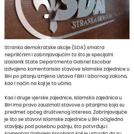
Stranka demokratske akcije (SDA) smatra
nepriličnim i zabrinjavajućim to što je specijalni
izaslanik State Departmenta Gabriel Escobar
izdvojeno komentarisao stavove Islamske zajednice u
BiH po pitanju izmjena Ustava FBiH i Izbornog zakona,
kao i način na koji je to učinio.
Kao i druge vjerske zajednice, Islamska zajednica u
BiH ima pravo zauzimati stavove o pitanjima koja su
predmet općeg društvenog interesa. Zabrinjavajuće
je što se stavovi Islamske zajednice u BiH očigledno
stavljaju pod posebnu pažnju, što potvrđuju i
komentari Gabriela Escobara koji je ustvrdio da su