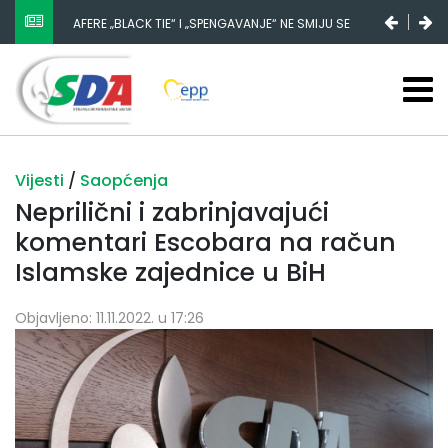
AFERE „BLACK TIE“ I „SPENGAVANJE“ NE SMIJU SE
ZATAŠKATI
Vijesti
/
Saopćenja
Neprilični i zabrinjavajući
komentari Escobara na račun
Islamske zajednice u BiH
Objavljeno: 11.11.2022. u 17:26