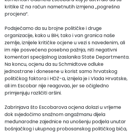
kritike IZ na račun nametnutih izmjena „pogrešna
procjena“.
Podsjećamo da su brojne političke i druge
organizacije, kako u BiH, tako i van granica naše
zemlje, iznijele kritičke ocjene u vezi s navedenim, ali
im nije posvećena posebna pažnja, niti negativni
komentari specijalnog izaslanika State Departmenta.
Na koncu, ocjenu da su Schmidtove odluke
jednostrane i donesene u korist samo hrvatskog
političkog faktora i HDZ-a, iznijela je i Vlada Hrvatske,
ali im Escobar nije reagovao, jer se očigledno
primjenjuju različiti aršini.
Zabrinjava što Escobarova ocjena dolazi u vrijeme
dok svjedočimo snažnom angažmanu dijela
međunarodne zajednice na unošenju podjela unutar
bošnjačkog i ukupnog probosanskog političkog bića,