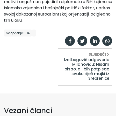
motivi i angažman pojedinih diplomata u BiH kojima su
Islamska zajednica i bošnjački politički faktor, uprkos
svojoj dokazanoj euroatlantskoj orijentaciji, očigledno
trn u oku.
Saopćenje SDA
SLJEDEĆI
Izetbegović odgovorio
Milanoviću: Nisam
pisao, ali bih potpisao
svaku riječ majki iz
Srebrenice
Vezani članci