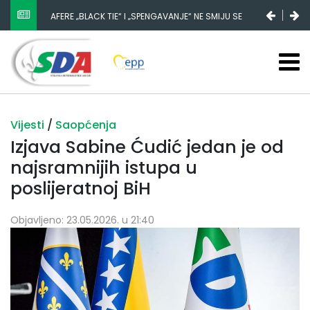
AFERE „BLACK TIE“ I „SPENGAVANJE“ NE SMIJU SE
ZATAŠKATI
Vijesti
/
Saopćenja
Izjava Sabine Ćudić jedan je od
najsramnijih istupa u
poslijeratnoj BiH
Objavljeno: 23.05.2026. u 21:40