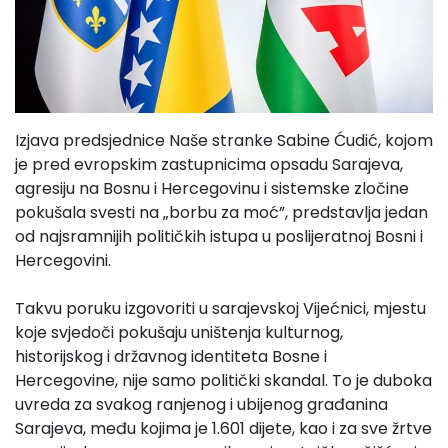
Izjava predsjednice Naše stranke Sabine Ćudić, kojom
je pred evropskim zastupnicima opsadu Sarajeva,
agresiju na Bosnu i Hercegovinu i sistemske zločine
pokušala svesti na „borbu za moć”, predstavlja jedan
od najsramnijih političkih istupa u poslijeratnoj Bosni i
Hercegovini.
Takvu poruku izgovoriti u sarajevskoj Vijećnici, mjestu
koje svjedoči pokušaju uništenja kulturnog,
historijskog i državnog identiteta Bosne i
Hercegovine, nije samo politički skandal. To je duboka
uvreda za svakog ranjenog i ubijenog građanina
Sarajeva, među kojima je 1.601 dijete, kao i za sve žrtve