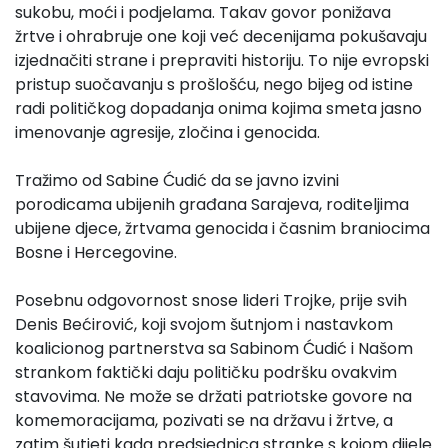
sukobu, moći i podjelama. Takav govor ponižava
žrtve i ohrabruje one koji već decenijama pokušavaju
izjednačiti strane i prepraviti historiju. To nije evropski
pristup suočavanju s prošlošću, nego bijeg od istine
radi političkog dopadanja onima kojima smeta jasno
imenovanje agresije, zločina i genocida.
Tražimo od Sabine Ćudić da se javno izvini
porodicama ubijenih građana Sarajeva, roditeljima
ubijene djece, žrtvama genocida i časnim braniocima
Bosne i Hercegovine.
Posebnu odgovornost snose lideri Trojke, prije svih
Denis Bećirović, koji svojom šutnjom i nastavkom
koalicionog partnerstva sa Sabinom Ćudić i Našom
strankom faktički daju političku podršku ovakvim
stavovima. Ne može se držati patriotske govore na
komemoracijama, pozivati se na državu i žrtve, a
zatim šutjeti kada predsjednica stranke s kojom dijele