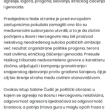
agresije, logora, progona, silovanja, etničkog čišćenja
i genocida.
Predsjednica Naše stranke je pred evropskim
zastupnicima pokušala zamagliti ono što su
međunarodni sudovi jasno utvrdili, a to je da zločini
počinjeni u Bosni i Hercegovini nisu bili proizvod
nekakvog neodređenog sukoba političkih ambicija
već rezultat organizirane politike progona, terora
nad civilima, etničkog čišćenja i genocida. Presude
Haškog tribunala nedvosmisleno govore o karakteru
zločina, uključujući i kampanju granatiranja i
snajperskog djelovanja protiv građana Sarajeva, čiji je
cilj bio širenje straha među civilnim stanovništvom.
Ovakav istup Sabine Ćudić je politički obrazac u
kojem se agresija na Bosnu i Hercegovinu relativizira,
odgovornost agresora izjednačava sa odgovornošć
branioca, a patnja žrtava gura u maglu općih fraza o