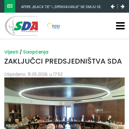
AFERE „BLACK TIE“ I „SPENGAVANJE“ NE SMIJU SE
ZATAŠKATI
Vijesti
/
Saopćenja
ZAKLJUČCI PREDSJEDNIŠTVA SDA
Objavljeno: 15.05.2026. u 17:52