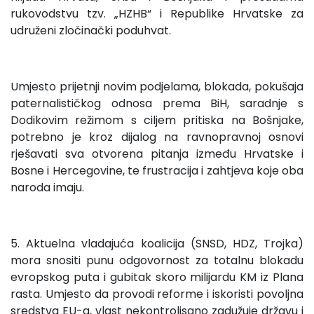
rukovodstvu tzv. „HZHB“ i Republike Hrvatske za
udruženi zločinački poduhvat.
Umjesto prijetnji novim podjelama, blokada, pokušaja
paternalističkog odnosa prema BiH, saradnje s
Dodikovim režimom s ciljem pritiska na Bošnjake,
potrebno je kroz dijalog na ravnopravnoj osnovi
rješavati sva otvorena pitanja između Hrvatske i
Bosne i Hercegovine, te frustracija i zahtjeva koje oba
naroda imaju.
5. Aktuelna vladajuća koalicija (SNSD, HDZ, Trojka)
mora snositi punu odgovornost za totalnu blokadu
evropskog puta i gubitak skoro milijardu KM iz Plana
rasta. Umjesto da provodi reforme i iskoristi povoljna
sredstva EU-a, vlast nekontrolisano zadužuje državu i