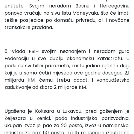
entitete. Svojim neradom Bosnu i Hercegovinu
ponovo vraćaju na sivu listu Moneyvala, što će imati
teške posljedice po domaću privredu, ali i novčane
transakcije građana.
6. Vlada FBiH svojim neznanjem i neradom gura
Federaciju u sve dublju ekonomsku katastrofu. U
padu su svi bitni parametri, rastu jedino cijene i dug,
koji je u samo četiri mjeseca ove godine dosegao 2,1
milijardu KM, čemu treba dodati i vanbudžetsko
zaduživanje od skoro 2 milijarde KM.
Ugašena je Koksara u Lukavcu, pred gašenjem je
Željezara u Zenici, pada industrijska porizvodnja,
ukupan izvoz je pao za 20 posto, izvoz u namjenskoj
industriji za čak 50 posto, za 15 mjeseci je izgubljeno