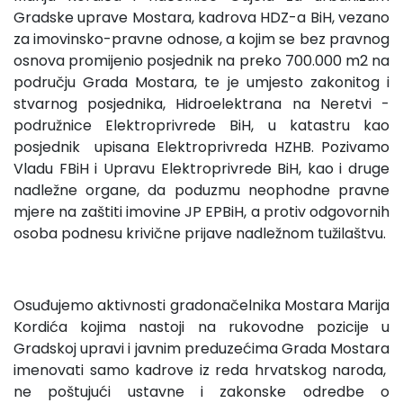
Gradske uprave Mostara, kadrova HDZ-a BiH, vezano
za imovinsko-pravne odnose, a kojim se bez pravnog
osnova promijenio posjednik na preko 700.000 m2 na
području Grada Mostara, te je umjesto zakonitog i
stvarnog posjednika, Hidroelektrana na Neretvi -
podružnice Elektroprivrede BiH, u katastru kao
posjednik upisana Elektroprivreda HZHB. Pozivamo
Vladu FBiH i Upravu Elektroprivrede BiH, kao i druge
nadležne organe, da poduzmu neophodne pravne
mjere na zaštiti imovine JP EPBiH, a protiv odgovornih
osoba podnesu krivične prijave nadležnom tužilaštvu.
Osuđujemo aktivnosti gradonačelnika Mostara Marija
Kordića kojima nastoji na rukovodne pozicije u
Gradskoj upravi i javnim preduzećima Grada Mostara
imenovati samo kadrove iz reda hrvatskog naroda,
ne poštujući ustavne i zakonske odredbe o