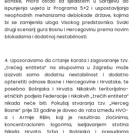
Bonske, mora ostati sa sjedištem u Sarajevu do
ispunjenja uvjeta iz Programa 5+2 i uspostavljanja
neophodnih mehanizama deblokade države, kojima
bi se zamijenila uloga Visokog predstavnika. Svaki
drugi scenarij gura Bosnu i Hercegovinu prema novim
blokadama i dodatnoj nestabilnosti.
4. Upozoravamo da crtanje karata i zagovaranje tzv.
„trećeg entiteta“ na skupovima u Zagrebu može
izazvati samo dodatnu nestabilnost i dodatno
opteretiti odnose Bosne i Hercegovine i Hrvatske, te
posebno Bošnjaka i Hrvata. Nikakvih teritorijalno-
etničkih podjela Federacije i nikakvih „trećih entiteta“
nikada neće biti. Pokušaj stvaranja tzv. „Herceg
Bosne“ prije 33 godine je doveo do rata između HVO-
a i Armije RBiH, koji je rezultirao zločinima,
koncentracionim logorima, iseljavanjem stotina
hiljada Hrvata, Srba i Bošnjaka i presudama