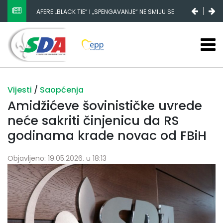
AFERE „BLACK TIE“ I „SPENGAVANJE“ NE SMIJU SE
ZATAŠKATI
Vijesti
/
Saopćenja
Amidžićeve šovinističke uvrede
neće sakriti činjenicu da RS
godinama krade novac od FBiH
Objavljeno: 19.05.2026. u 18:13