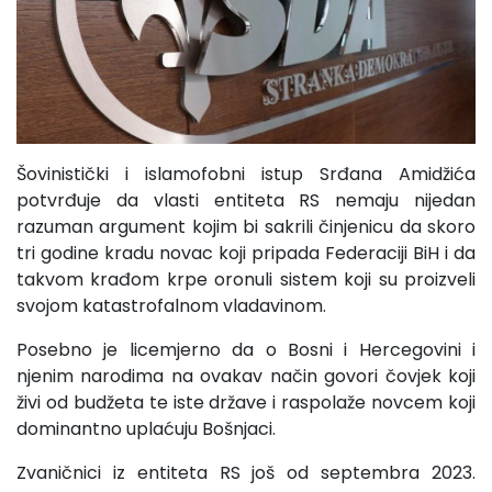
Šovinistički i islamofobni istup Srđana Amidžića
potvrđuje da vlasti entiteta RS nemaju nijedan
razuman argument kojim bi sakrili činjenicu da skoro
tri godine kradu novac koji pripada Federaciji BiH i da
takvom krađom krpe oronuli sistem koji su proizveli
svojom katastrofalnom vladavinom.
Posebno je licemjerno da o Bosni i Hercegovini i
njenim narodima na ovakav način govori čovjek koji
živi od budžeta te iste države i raspolaže novcem koji
dominantno uplaćuju Bošnjaci.
Zvaničnici iz entiteta RS još od septembra 2023.