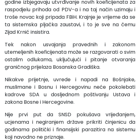
godine izbjegavaju utvrđivanje novih koeficijenata za
raspodjelu prihoda od PDV-a i na taj način uzimaju i
troše novac koji pripada FBiH. Krajnje je vrijeme da se
ta sistemska pljačka zaustavi, i to je sve na čemu
Zijad Krnić insistira.
Tek nakon usvajanja pravednih i zakonom
utemeljenih koeficijenata može se razgovarati o svim
ostalim odlukama, uključujući i pitanje otvaranja
graničnog prijelaza Bosanska Gradiška.
Nikakve prijetnje, uvrede i napadi na Bošnjake,
muslimane i Bosnu i Hercegovinu neće pokolebati
kadrove SDA u dosljednom poštivanju Ustava i
zakona Bosne i Hercegovine.
Nije prvi put da SNSD pokušava vrijeđanjem,
ucjenama i negiranjem države prikriti činjenicu da
godinama politički i finansijski parazitira na sistemu
koji navodno ne priznaje.