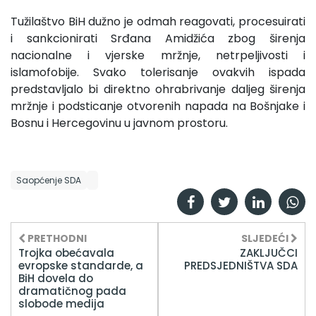
Tužilaštvo BiH dužno je odmah reagovati, procesuirati
i sankcionirati Srđana Amidžića zbog širenja
nacionalne i vjerske mržnje, netrpeljivosti i
islamofobije. Svako tolerisanje ovakvih ispada
predstavljalo bi direktno ohrabrivanje daljeg širenja
mržnje i podsticanje otvorenih napada na Bošnjake i
Bosnu i Hercegovinu u javnom prostoru.
Saopćenje SDA
PRETHODNI
SLJEDEĆI
Trojka obećavala
ZAKLJUČCI
evropske standarde, a
PREDSJEDNIŠTVA SDA
BiH dovela do
dramatičnog pada
slobode medija