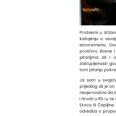
Problemi u držav
kašnjenju u usva
Istovremeno, Do
prostoru Bosne i 
pitanjima ali i 
zastupljenosti gov
tom pitanju pokre
Ja sam u svojstv
prijedlog ali je o
nevjerovatno da za
i Hrvati u RS-u, t
Stoca ili Čapljin
odredba o propoc