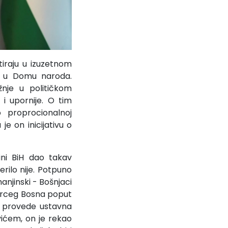
iraju u izuzetnom
em u Domu naroda.
nje u političkom
 i upornije. O tim
o proprocionalnoj
je on inicijativu o
ini BiH dao takav
erilo nije. Potpuno
anjinski - Bošnjaci
 Herceg Bosna poput
ma provede ustavna
ićem, on je rekao