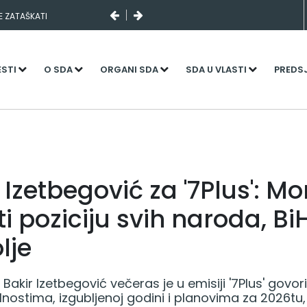
SE ZATAŠKATI
I SLUČAJNI PREVID,
NJENI KADROVI
ESTI
O SDA
ORGANI SDA
SDA U VLASTI
PREDS
 Izetbegović za '7Plus': 
i poziciju svih naroda, B
lje
Bakir Izetbegović večeras je u emisiji '7Plus' govor
elnostima, izgubljenoj godini i planovima za 2026tu