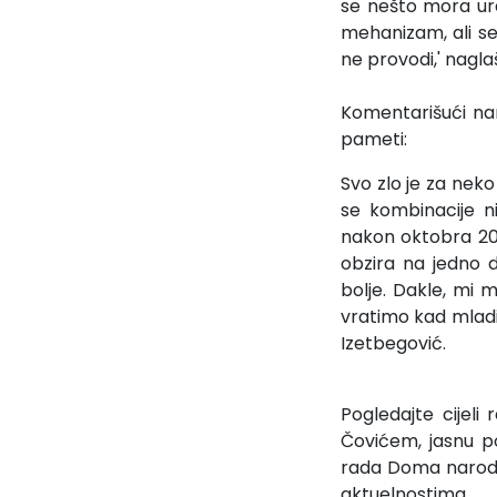
se nešto mora ur
mehanizam, ali se
ne provodi,' nagla
Komentarišući nar
pameti:
Svo zlo je za neko
se kombinacije n
nakon oktobra 20
obzira na jedno 
bolje. Dakle, mi
vratimo kad mladi 
Izetbegović.
Pogledajte cijel
Čovićem, jasnu po
rada Doma naroda i
aktuelnostima.