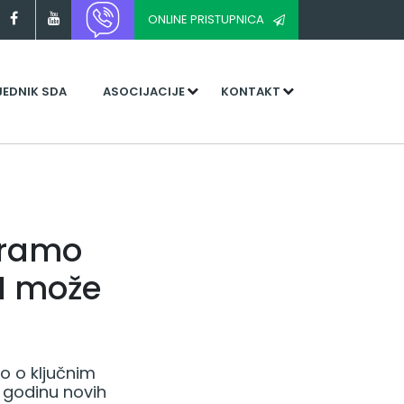
ONLINE PRISTUPNICA
JEDNIK SDA
ASOCIJACIJE
KONTAKT
Moramo
iH može
io o ključnim
, godinu novih