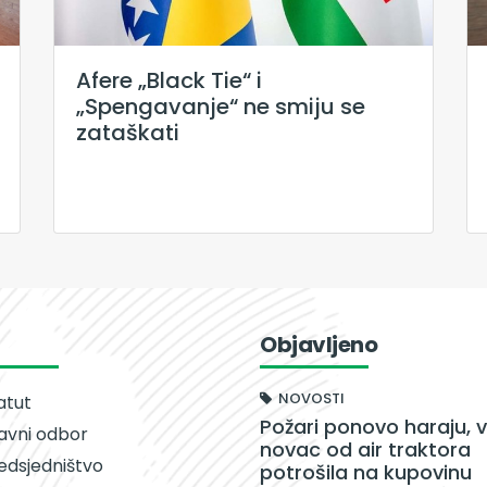
Afere „Black Tie“ i
„Spengavanje“ ne smiju se
zataškati
Objavljeno
NOVOSTI
atut
Požari ponovo haraju, v
avni odbor
novac od air traktora
edsjedništvo
potrošila na kupovinu