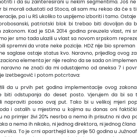
otriti i da su zainteresirani u nekim segmentima. Još ne 
 bi morali odustati od Stoca, ali sam mu rekao da će s 
eracije, pa i u RS ukoliko to uspijemo izboriti i tamo. Osta
 probosanski, patriotski blok bi trebao biti dovoljan da 
zakonom. Kad je SDA 2014 godina preuzela vlast, mi 
imo jer smo tada ulazili u vlast sa novom srpskom repr
bili spremni da vrate neke pozicije. HDZ nije bio spreman 
 ne saglase ostaje status kvo. Naravno, prijedlog ovog 
zaciona elementa jer nije realno da se sada on implemen
to naravno ne znači da mi odustajemo od aneksa 7 i povra
e Izetbegović i potom potcrtava:
ili da u prvih pet godina implementacije ovog zakona 
 biti odstupanja do deset posto. Vjerujem da bi sa 
napraviti posao ovaj put. Tako bi u velikoj mjeri popra
oda i ostalih u mjestima u kojima su danas oni faktički i
u na primjer živi 20% nesrba a nema ih prisutno ni dva po
aka a nema ih nikako, ni jednog direktora, ni jednog član
ovnika. To je crni aparthejd kao prije 50 godina u Južnoafr