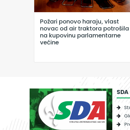
Požari ponovo haraju, vlast
novac od air traktora potrošila
na kupovinu parlamentarne
većine
SDA
St
Gl
Pr