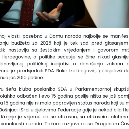
noj vlasti, posebno u Domu naroda najbolje se manifest
janju budžeta za 2025 koji je tek sad pred glasanj
dik nastavlja sa žestokim vrijeđanjem i govorom mrž
Hercegovine, a politike secesije se čine nikad glasnije
obnovljenoj političkoj inicijativi o donošenju zakona 
orio je predsjednik SDA Bakir Izetbegović, podsjetivši da 
nuo još 2010 godine:
u šefa kluba poslanika SDA u Parlamentarnoj skupšt
n olahko odbačen i evo 15 godina poslije ništa se još pomj
 15 godina nije ni malo popravljen status naroda koji su m
e Bošnjaci i Srbi u djelovima Federacije gdje je nekad bila
e. Krajnje je vrijeme da se efikasno, sa efikasnim alati
ionalnosti naroda. Tokom razgovora sa Draganom Čov