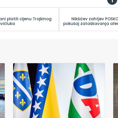
ani platili cijenu Trojkinog
Nikšićev zahtjev POSK
avičluka
pokušaj zataškavanja afe