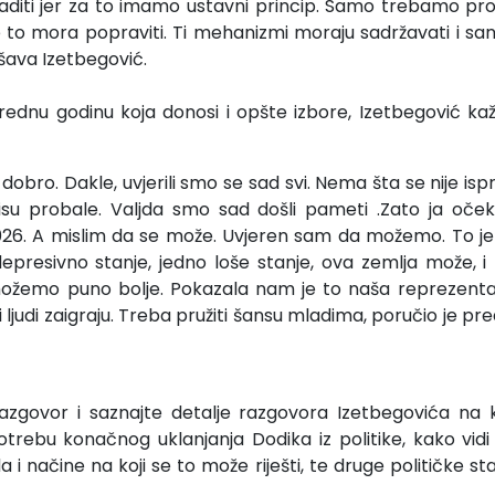
aditi jer za to imamo ustavni princip. Samo trebamo pro
 to mora popraviti. Ti mehanizmi moraju sadržavati i sank
šava Izetbegović.
ednu godinu koja donosi i opšte izbore, Izetbegović ka
 dobro. Dakle, uvjerili smo se sad svi. Nema šta se nije is
isu probale. Valjda smo sad došli pameti .Zato ja oče
26. A mislim da se može. Uvjeren sam da možemo. To je
depresivno stanje, jedno loše stanje, ova zemlja može,
 možemo puno bolje. Pokazala nam je to naša reprezentac
ljudi zaigraju. Treba pružiti šansu mladima, poručio je pr
i razgovor i saznajte detalje razgovora Izetbegovića na
trebu konačnog uklanjanja Dodika iz politike, kako vid
 načine na koji se to može riješti, te druge političke st