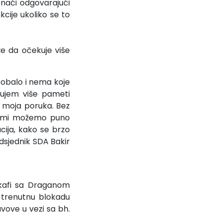
naći odgovarajući
cije ukoliko se to
že da očekuje više
probalo i nema koje
kujem više pameti
 moja poruka. Bez
 i mi možemo puno
ija, kako se brzo
edsjednik SDA Bakir
 kafi sa Draganom
i trenutnu blokadu
avove u vezi sa bh.