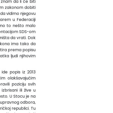
znam da li će biti
tim zakonom dobiti
je da vidimo njegovu
barem u Federaciji
smo to nešto malo
ezentacijom SDS-om
ništa da vrati. Dok
zakona ima tako da
tira prema popisu
tka ljudi njihovim
ide popis iz 2013
tim olakšavajućim
vili poziciju svih
zbrisani ili žive u
sto. U Stocu je na
a upravnog odbora,
ičkoj republici. Tu