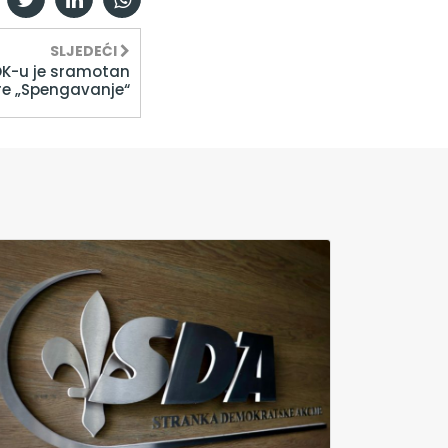
SLJEDEĆI
OK-u je sramotan
re „Spengavanje“