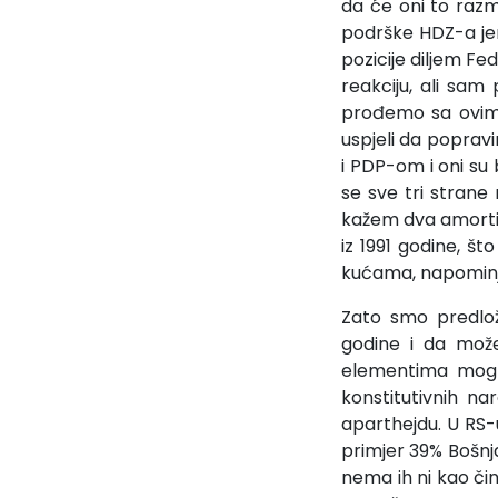
da će oni to razm
podrške HDZ-a jer
pozicije diljem Fed
reakciju, ali sam
prođemo sa ovim 
uspjeli da poprav
i PDP-om i oni su 
se sve tri strane
kažem dva amorti
iz 1991 godine, š
kućama, napominj
Zato smo predlož
godine i da može
elementima mogli 
konstitutivnih nar
aparthejdu. U RS-
primjer 39% Bošnj
nema ih ni kao čin