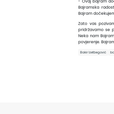
- Ovaj bajram do
Bajramska radost 
Bajram dočekujemo 
Zato vas poziva
pridržavamo se pro
Neka nam Bajram 
povjerenje. Bajra
Bakir Izetbegović
ba