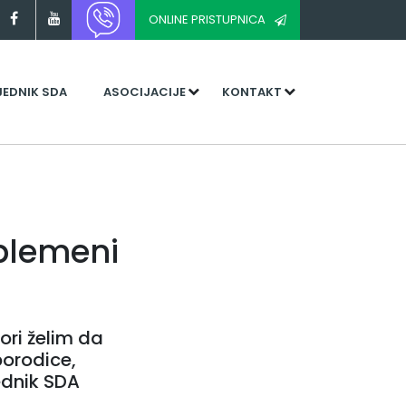
ONLINE PRISTUPNICA
JEDNIK SDA
ASOCIJACIJE
KONTAKT
plemeni
ori želim da
porodice,
jednik SDA