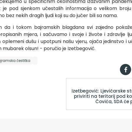
čekujemo u specifičnim okolnostima izazvanim pandemi
je pod sjenkom učestalih informacija o velikom broju o
bez nekih dragih ljudi koji su do jučer bili sa nama.
m da i tokom bajramskih blagdana svi zajedno pokaž
pisanih mjera, i sačuvamo i svoje i živote i zdravlje lju
oplemeni dušu i upotpuni našu vjeru, ojača jedinstvo i 
m mubarek olsun! - poručio je Izetbegović.
jramska čestitka
Izetbegović: Ljevičarske s
priviriti na teritorij pod 
Čovića, SDA će 