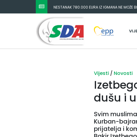
NESTANAK 780.000 EURA IZ IGMANA NE MOŽE BIT
ODGOVORNOST MORAJU SNOSITI VLADA FBIH I 
VIJ
Vijesti
/
Novosti
Izetbeg
dušu i 
Svim musliman
Kurban-bajram
prijatelja i k
Bakir Izetbego