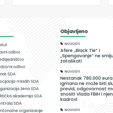
Objavljeno
NOVOSTI
atut
Afere „Black Tie“ i
avni odbor
„Spengavanje“ ne smiju
edsjedništvo
zataškati
dzorni odbor
NOVOSTI
nat SDA
Nestanak 780.000 eura 
ocijacija mladih SDA
Igmana ne može biti sl
previd, odgovornost m
ganizacija žena SDA
snositi Vlada FBiH i njen
litička akademija SDA
kadrovi
ntrala SDA
NOVOSTI
ntonalne organizacije