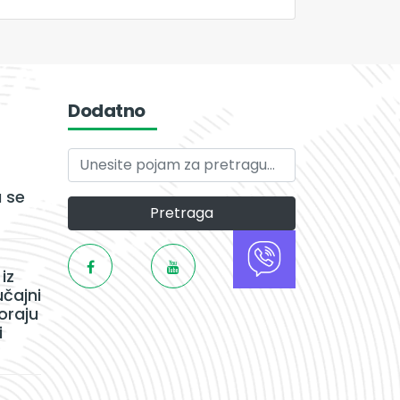
Dodatno
 se
Pretraga
iz
učajni
oraju
i