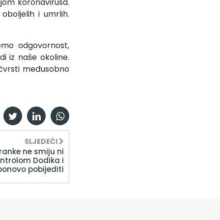
jom koronavirusa.
boljelih i umrlih.
emo odgovornost,
di iz naše okoline.
učvrsti međusobno
SLJEDEĆI
tranke ne smiju ni
kontrolom Dodika i
ponovo pobijediti