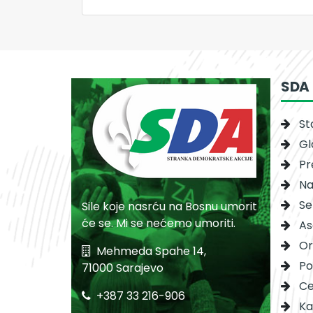
SDA
St
Gl
Pr
Na
Se
Sile koje nasrću na Bosnu umorit
će se. Mi se nećemo umoriti.
As
Or
Mehmeda Spahe 14,
Po
71000 Sarajevo
Ce
+387 33 216-906
Ka