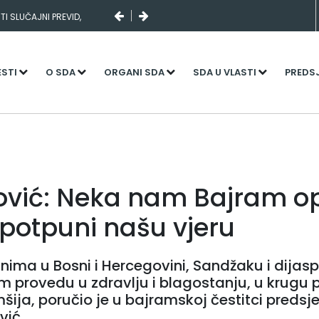
I SLUČAJNI PREVID,
NJENI KADROVI
ESTI
O SDA
ORGANI SDA
SDA U VLASTI
PREDS
ović: Neka nam Bajram o
upotpuni našu vjeru
ima u Bosni i Hercegovini, Sandžaku i dijasp
 provedu u zdravlju i blagostanju, u krugu 
omšija, poručio je u bajramskoj čestitci preds
vić.