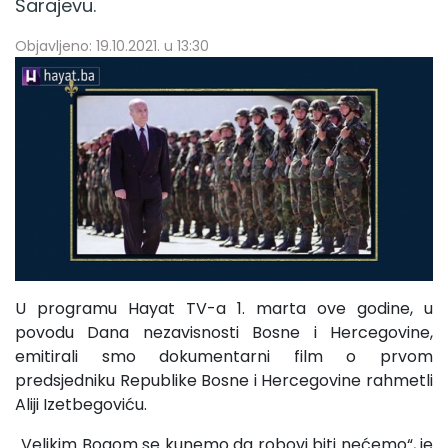
Sarajevu.
Objavljeno: 19.10.2021. u 13:30
U programu Hayat TV-a 1. marta ove godine, u
povodu Dana nezavisnosti Bosne i Hercegovine,
emitirali smo dokumentarni film o prvom
predsjedniku Republike Bosne i Hercegovine rahmetli
Aliji Izetbegoviću.
„Velikim Bogom se kunemo da robovi biti nećemo“, je