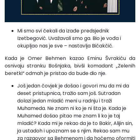
Mi smo svi čekali da izađe predsjednik
Izetbegović. Uvažavali smo ga. Bio je vođa i
okupljao nas je sve – nastavlja Bičakčić.
Kada je Omer Behmen kazao Eminu Švrakiću da
osnivaju stranku Bošnjaka, bivši komadant „Zelenih
beretki“ odmah je pristao da bude dio nje.
Još jedan čovjek je došao i govori mu da mi da
deset pristupnica, tražio sam još. Sutradan
dolazi jedan mladić meni u radnju i traži
Muhameda. Ne znam ni ko je ni šta je. Kada je
Muhamed došao pitao me znam li ko je taj
mladić? Kada mi je rekao da je to Bakir, Alijin sin,
ja ustadoh i upoznam se s njim. Rekao sam mu
za razgovor sa Behmenom i da hoćemo oformiti