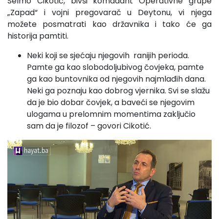
Selmo Cikotić, bivši komadant Operativne grupe
„Zapad“ i vojni pregovarač u Deytonu, vi njega
možete posmatrati kao državnika i tako će ga
historija pamtiti.
Neki koji se sjećaju njegovih ranijih perioda.
Pamte ga kao slobodoljubivog čovjeka, pamte
ga kao buntovnika od njegovih najmlađih dana.
Neki ga poznaju kao dobrog vjernika. Svi se slažu
da je bio dobar čovjek, a baveći se njegovim
ulogama u prelomnim momentima zaključio
sam da je filozof – govori Cikotić.