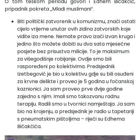
O tom teškom periodu govori i Edhem Bičakčić,
pripadnik pokreta „Mladi muslimani“.
Biti politički zatvorenik u komunizmu, znači ostati
cijelo vrijeme unutar ovih zidina zatvorskih koje
vidite iza mene. Nemate pravo izaći izvan kruga i
jedino što možete dobiti su dva sata mjesečne
posjete bez prisustva milicije. To je maksimum
za višegodišnje robijanje. Ovdje smo bili
raspoređeni po kolektivima. Predsjednik
Izetbegović je bio u kolektivu gdje su bili osuđeni
za krvne delikte i proveo je 5 godina u fočanskoj
kaznionici. Ja sam proveo prve dvije godine
zajedno s njim. Imali smo takozvanu radnu
terapiju. Radili smo u tvornici namještaja. Ja sam
bio na krojenju, a predsjednik je radio u tapetariji
s pneumatskim pištoljima – riječi su Edhema
Bičakčića.