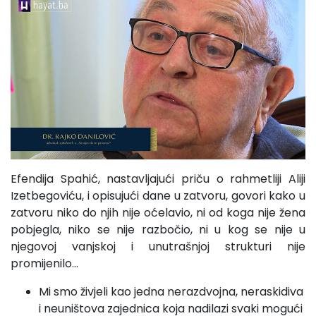
Efendija Spahić, nastavljajući priču o rahmetliji Aliji
Izetbegoviću, i opisujući dane u zatvoru, govori kako u
zatvoru niko do njih nije oćelavio, ni od koga nije žena
pobjegla, niko se nije razbočio, ni u kog se nije u
njegovoj vanjskoj i unutrašnjoj strukturi nije
promijenilo…
Mi smo živjeli kao jedna nerazdvojna, neraskidiva
i neuništova zajednica koja nadilazi svaki mogući