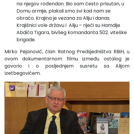
na njegov rođendan. Bio sam često prisutan, u
Domu armije, plakali smo svi kad nam se
obraćo. Krajina je vezana za Aliju i danas.
Krajišnici vole državu i Aliju – riječi su Hamdije
Abdića Tigara, bivšeg komandanta 502. viteške
brigade.
Mirko Pejanović, član Ratnog Predsjedništva RBiH, u
ovom dokumentarnom filmu između ostalog je
govorio i o posljednjem susretu sa Alijom
Izetbegovićem.