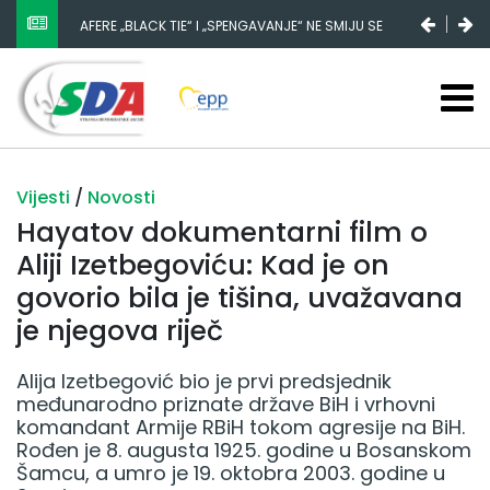
NESTANAK 780.000 EURA IZ IGMANA NE MOŽE BITI
SLUČAJNI PREVID, ODGOVORNOST MORAJU SNOSITI
VLADA FBIH I NJENI KADROVI
Vijesti
/
Novosti
Hayatov dokumentarni film o
Aliji Izetbegoviću: Kad je on
govorio bila je tišina, uvažavana
je njegova riječ
Alija Izetbegović bio je prvi predsjednik
međunarodno priznate države BiH i vrhovni
komandant Armije RBiH tokom agresije na BiH.
Rođen je 8. augusta 1925. godine u Bosanskom
Šamcu, a umro je 19. oktobra 2003. godine u