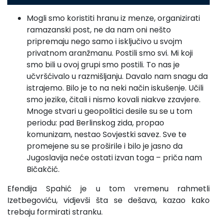
Mogli smo koristiti hranu iz menze, organizirati
ramazanski post, ne da nam oni nešto
pripremaju nego samo i isključivo u svojm
privatnom aranžmanu. Postili smo svi. Mi koji
smo bili u ovoj grupi smo postili. To nas je
učvršćivalo u razmišljanju. Davalo nam snagu da
istrajemo. Bilo je to na neki način iskušenje. Učili
smo jezike, čitali i nismo kovali niakve zzavjere.
Mnoge stvari u geopolitici desile su se u tom
periodu: pad Berlinskog zida, propao
komunizam, nestao Sovjestki savez. Sve te
promejene su se proširile i bilo je jasno da
Jugoslavija neće ostati izvan toga – priča nam
Bičakčić.
Efendija Spahić je u tom vremenu rahmetli
Izetbegoviću, vidjevši šta se dešava, kazao kako
trebaju formirati stranku.