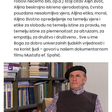
robovi nećemo biti, op.a.) stoji čitav Alijin život,
Alijina beskrajno iskrena vjerodostojna, čvrsta
pouzdana nesalomljiva vjera, Alijina etika, moral,
Alijino životno opredjeljenje na temelju vjere i
etike za slobodu na temelju istine za pravdu, na
temelju istine za plemenoitost za altruizam, za
empatiju, za društvo i društveno… Sve u ime
Boga za dobro univerzalnih ljudskih vrijednosti i
na korist ljudi – govori u našem dokumentarnom
filmu Mustafa ef. Spahić.