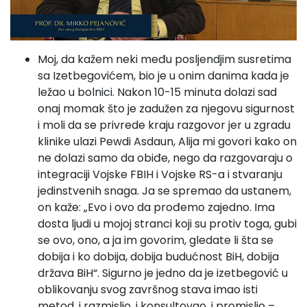
Moj, da kažem neki među posljendjim susretima
sa Izetbegovićem, bio je u onim danima kada je
ležao u bolnici. Nakon 10-15 minuta dolazi sad
onaj momak što je zadužen za njegovu sigurnost
i moli da se privrede kraju razgovor jer u zgradu
klinike ulazi Pewdi Asdaun, Alija mi govori kako on
ne dolazi samo da obiđe, nego da razgovaraju o
integraciji Vojske FBIH i Vojske RS-a i stvaranju
jedinstvenih snaga. Ja se spremao da ustanem,
on kaže: „Evo i ovo da prođemo zajedno. Ima
dosta ljudi u mojoj stranci koji su protiv toga, gubi
se ovo, ono, a ja im govorim, gledate li šta se
dobija i ko dobija, dobija budućnost BiH, dobija
država BiH“. Sigurno je jedno da je izetbegović u
oblikovanju svog završnog stava imao isti
metod, i razmislio, i konsultovao, i promislio –