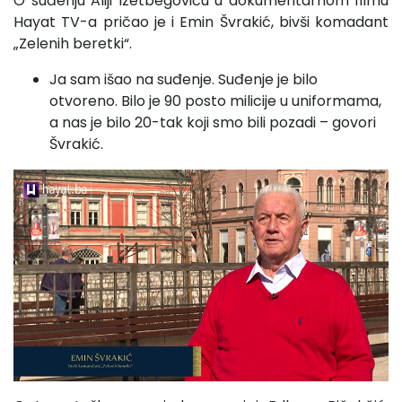
O suđenju Aliji Izetbegoviću u dokumentarnom filmu
Hayat TV-a pričao je i Emin Švrakić, bivši komadant
„Zelenih beretki“.
Ja sam išao na suđenje. Suđenje je bilo
otvoreno. Bilo je 90 posto milicije u uniformama,
a nas je bilo 20-tak koji smo bili pozadi – govori
Švrakić.