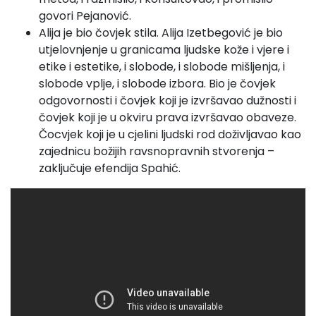
govori Pejanović.
Alija je bio čovjek stila. Alija Izetbegović je bio
utjelovnjenje u granicama ljudske kože i vjere i
etike i estetike, i slobode, i slobode mišljenja, i
slobode vplje, i slobode izbora. Bio je čovjek
odgovornosti i čovjek koji je izvršavao dužnosti i
čovjek koji je u okviru prava izvršavao obaveze.
Čocvjek koji je u cjelini ljudski rod doživljavao kao
zajednicu božijih ravsnopravnih stvorenja –
zaključuje efendija Spahić.