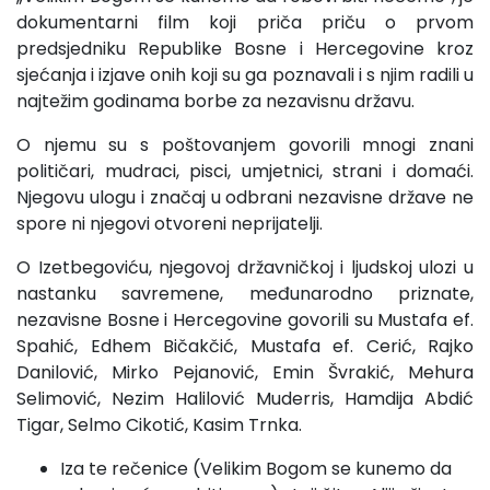
dokumentarni film koji priča priču o prvom
predsjedniku Republike Bosne i Hercegovine kroz
sjećanja i izjave onih koji su ga poznavali i s njim radili u
najtežim godinama borbe za nezavisnu državu.
O njemu su s poštovanjem govorili mnogi znani
političari, mudraci, pisci, umjetnici, strani i domaći.
Njegovu ulogu i značaj u odbrani nezavisne države ne
spore ni njegovi otvoreni neprijatelji.
O Izetbegoviću, njegovoj državničkoj i ljudskoj ulozi u
nastanku savremene, međunarodno priznate,
nezavisne Bosne i Hercegovine govorili su Mustafa ef.
Spahić, Edhem Bičakčić, Mustafa ef. Cerić, Rajko
Danilović, Mirko Pejanović, Emin Švrakić, Mehura
Selimović, Nezim Halilović Muderris, Hamdija Abdić
Tigar, Selmo Cikotić, Kasim Trnka.
Iza te rečenice (Velikim Bogom se kunemo da