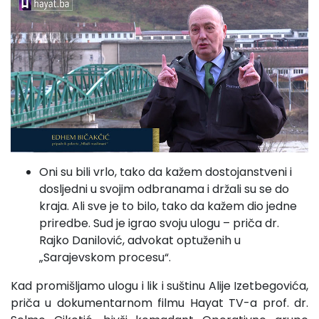
Oni su bili vrlo, tako da kažem dostojanstveni i
dosljedni u svojim odbranama i držali su se do
kraja. Ali sve je to bilo, tako da kažem dio jedne
priredbe. Sud je igrao svoju ulogu – priča dr.
Rajko Danilović, advokat optuženih u
„Sarajevskom procesu“.
Kad promišljamo ulogu i lik i suštinu Alije Izetbegovića,
priča u dokumentarnom filmu Hayat TV-a prof. dr.