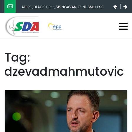
NESTANAK 780.000 EURA IZ IGMANA NE MOŽE BITI
SLUČAJNI PREVID, ODGOVORNOST MORAJU SNOSITI
VLADA FBIH I NJENI KADROVI
Tag:
dzevadmahmutovic