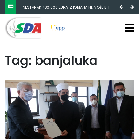
NESTANAK 780.000 EURA IZ IGMANA NE MOŽE BITI
SLUČAJNI PREVID, ODGOVORNOST MORAJU SNOSITI
VLADA FBIH I NJENI KADROVI
Tag: banjaluka