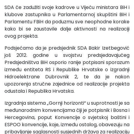
SDA će zadužiti svoje kadrove u Vijeću ministara BiH i
klubove zastupnika u Parlamentarnoj skupštini BiH i
Parlamentu FBiH da poduzmu sve neophodne korake
kako bi se zaustavile dalje aktivnosti na realizaciji
ovog projekta.
Podsjećamo da je predsjednik SDA Bakir Izetbegović
još 2012. godine u svojstvu predsjedavajućeg
Predsjedništva BiH osporio ranije potpisani sporazum
između entiteta RS i Republike Hrvatske o izgradnji
Hidroelektrane Dubrovnik 2, te da je nakon
upozorenja stručne zajednice od realizacije projekta
odustala i Republika Hrvatska.
Izgradnja sistema „Gornji horizonti“ u suprotnosti je sa
međunarodnim konvencijama čiji je potpisnik i Bosna i
Hercegovina, poput Konvencije o svjetskoj baštini i
ESPOO konvencije, koje, između ostalog, obavezuju na
pribavljanje saglasnosti susjednih država za realizaciju