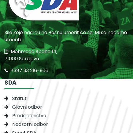
Sile koje nasrću na Bosnu umorit će se. Mi se nećemo
umoriti.
Mehmeda Spahe 14,
71000 Sarajevo
+387 33 216-906
SDA
Statut
Glavni odbor
Predsjedništvo
Nadzorni odbor
Senat SDA