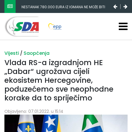
NESTANAK 780.000 EURA IZ IGMANA NE MOŽE BITI
SLUČAJNI PREVID, ODGOVORNOST MORAJU SNOSITI
VLADA FBIH I NJENI KADROVI
Vijesti
/
Saopćenja
Vlada RS-a izgradnjom HE
„Dabar“ ugrožava cijeli
ekosistem Hercegovine,
poduzećemo sve neophodne
korake da to spriječimo
Objavljeno: 07.01.2022. u 15:14