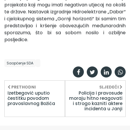
projekata koji mogu imati negativan utjecaj na okoliš
te države. Nastavak izgradnje Hidroelektrane „Dabar“
i cjelokupnog sistema „Gornji horizonti“ bi samim tim
predstavljao i kršenje obavezujućih međunarodnih
sporazuma, što bi sa sobom nosilo i ozbiljne
posljedice.
Saopćenje SDA
PRETHODNI
SLJEDEĆI
Izetbegović uputio
Policija i pravosuđe
čestitku povodom
moraju hitno reagovati
pravoslavnog Božića
i strogo kazniti aktere
incidenta u Janji