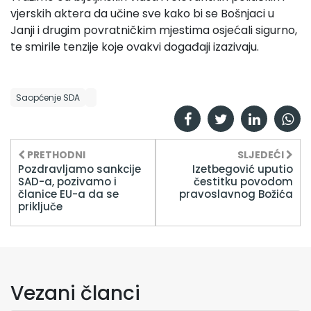
vjerskih aktera da učine sve kako bi se Bošnjaci u
Janji i drugim povratničkim mjestima osjećali sigurno,
te smirile tenzije koje ovakvi događaji izazivaju.
Saopćenje SDA
PRETHODNI
SLJEDEĆI
Pozdravljamo sankcije
Izetbegović uputio
SAD-a, pozivamo i
čestitku povodom
članice EU-a da se
pravoslavnog Božića
priključe
Vezani članci