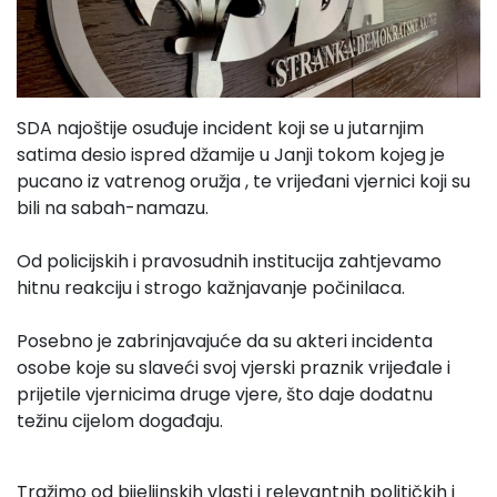
SDA najoštije osuđuje incident koji se u jutarnjim
satima desio ispred džamije u Janji tokom kojeg je
pucano iz vatrenog oružja , te vrijeđani vjernici koji su
bili na sabah-namazu.
Od policijskih i pravosudnih institucija zahtjevamo
hitnu reakciju i strogo kažnjavanje počinilaca.
Posebno je zabrinjavajuće da su akteri incidenta
osobe koje su slaveći svoj vjerski praznik vrijeđale i
prijetile vjernicima druge vjere, što daje dodatnu
težinu cijelom događaju.
Tražimo od bijeljinskih vlasti i relevantnih političkih i