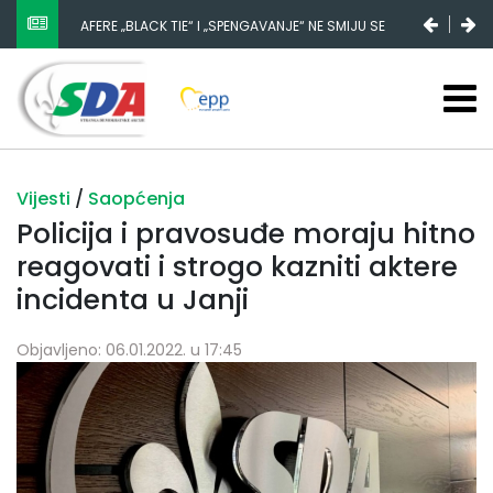
AFERE „BLACK TIE“ I „SPENGAVANJE“ NE SMIJU SE
ZATAŠKATI
Vijesti
/
Saopćenja
Policija i pravosuđe moraju hitno
reagovati i strogo kazniti aktere
incidenta u Janji
Objavljeno: 06.01.2022. u 17:45