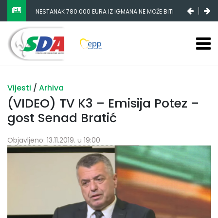
NESTANAK 780.000 EURA IZ IGMANA NE MOŽE BITI
SLUČAJNI PREVID, ODGOVORNOST MORAJU SNOSITI
VLADA FBIH I NJENI KADROVI
Vijesti
/
Arhiva
(VIDEO) TV K3 – Emisija Potez –
gost Senad Bratić
Objavljeno: 13.11.2019. u 19:00