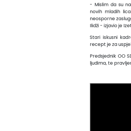
- Mislim da su na
novih mladih lic
neosporne zasluge
Ilidži - izjavio je
Stari iskusni ka
recept je za uspj
Predsjednik OO SD
ljudima, te pravl