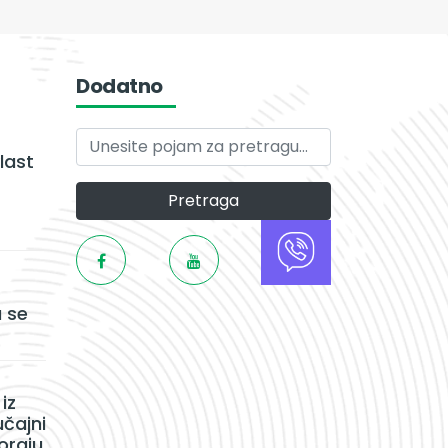
Dodatno
last
Pretraga
 se
iz
učajni
oraju