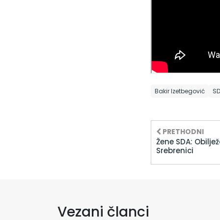
Bakir Izetbegović
SD
PRETHODNI
Žene SDA: Obilje
Srebrenici
Vezani članci