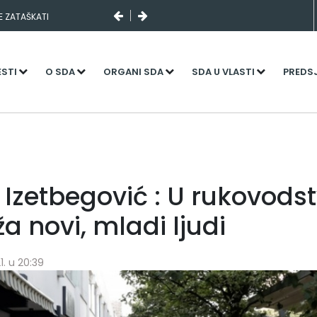
SE ZATAŠKATI
ESTI
O SDA
ORGANI SDA
SDA U VLASTI
PREDS
 Izetbegović : U rukovods
ža novi, mladi ljudi
1. u 20:39