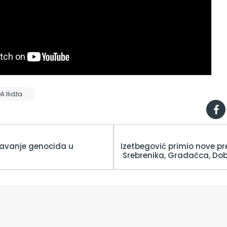
A Ilidža
žavanje genocida u
Izetbegović primio nove pr
Srebrenika, Gradačca, Dob