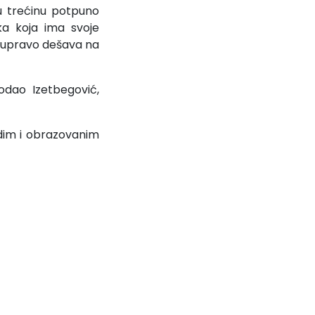
nu trećinu potpuno
ka koja ima svoje
s upravo dešava na
odao Izetbegović,
adim i obrazovanim