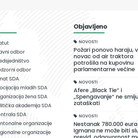
Objavljeno
NOVOSTI
atut
Požari ponovo haraju, v
avni odbor
novac od air traktora
edsjedništvo
potrošila na kupovinu
parlamentarne većine
dzorni odbor
nat SDA
NOVOSTI
ocijacija mladih SDA
Afere „Black Tie“ i
„Spengavanje“ ne smiju
ganizacija žena SDA
zataškati
litička akademija SDA
ntrala SDA
NOVOSTI
ntonalne organizacije
Nestanak 780.000 eura 
Igmana ne može biti sl
gionalne organizacije
previd, odgovornost m