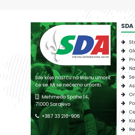
SDA
St
Gl
Pr
Na
Se
Sile koje nasrću na Bosnu umorit
će se. Mi se nećemo umoriti.
As
Or
Mehmeda Spahe 14,
Po
71000 Sarajevo
Ce
+387 33 216-906
Ka
Re