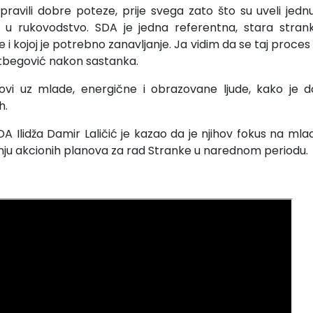
pravili dobre poteze, prije svega zato što su uveli jed
a u rukovodstvo. SDA je jedna referentna, stara stran
 i kojoj je potrebno zanavljanje. Ja vidim da se taj proce
 Izetbegović nakon sastanka.
drovi uz mlade, energične i obrazovane ljude, kako je d
eh.
A Ilidža Damir Laličić je kazao da je njihov fokus na ml
jenju akcionih planova za rad Stranke u narednom periodu.