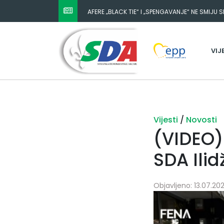
AFERE „BLACK TIE“ I „SPENGAVANJE“ NE SMIJU 
VIJ
Vijesti
/
Novosti
(VIDEO)
SDA Ilid
Objavljeno: 13.07.202