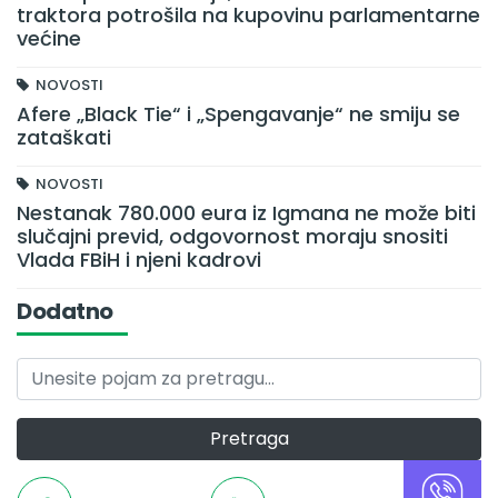
traktora potrošila na kupovinu parlamentarne
većine
NOVOSTI
Afere „Black Tie“ i „Spengavanje“ ne smiju se
zataškati
NOVOSTI
Nestanak 780.000 eura iz Igmana ne može biti
slučajni previd, odgovornost moraju snositi
Vlada FBiH i njeni kadrovi
Dodatno
Pretraga