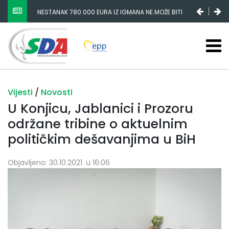
NIKŠIĆ I LAKIĆ ZAVARALI PARLAMENT I RADNIKE
ŽELJEZARE
Vijesti
/
Novosti
U Konjicu, Jablanici i Prozoru
održane tribine o aktuelnim
političkim dešavanjima u BiH
Objavljeno: 30.10.2021. u 16:06