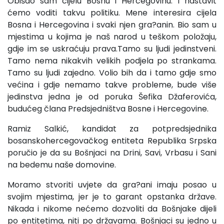
Obišao sam cijelu Bosnu i Hercegovinu. I nastavit
ćemo voditi takvu politiku. Mene interesira cijela
Bosna i Hercegovina i svaki njen gra?anin. Bio sam u
mjestima u kojima je naš narod u teškom položaju,
gdje im se uskraćuju prava.Tamo su ljudi jedinstveni.
Tamo nema nikakvih velikih podjela po strankama.
Tamo su ljudi zajedno. Volio bih da i tamo gdje smo
većina i gdje nemamo takve probleme, bude više
jedinstva jedna je od poruka Šefika Džaferovića,
budućeg člana Predsjedništva Bosne i Hercegovine.
Ramiz Salkić, kandidat za potpredsjednika
bosanskohercegovačkog entiteta Republika Srpska
poručio je da su Bošnjaci na Drini, Savi, Vrbasu i Sani
na bedemu naše domovine.
Moramo stvoriti uvjete da gra?ani imaju posao u
svojim mjestima, jer je to garant opstanka države.
Nikada i nikome nećemo dozvoliti da Bošnjake dijeli
po entitetima, niti po državama. Bošnjaci su jedno u