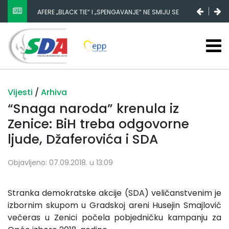
AFERE „BLACK TIE“ I „SPENGAVANJE“ NE SMIJU SE
ZATAŠKATI
Vijesti
/
Arhiva
“Snaga naroda” krenula iz
Zenice: BiH treba odgovorne
ljude, Džaferovića i SDA
Objavljeno: 07.09.2018. u 13:09
Stranka demokratske akcije (SDA) veličanstvenim je
izbornim skupom u Gradskoj areni Husejin Smajlović
večeras u Zenici počela pobjedničku kampanju za