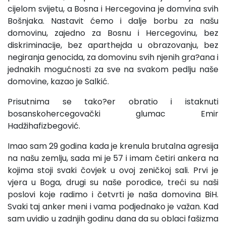
cijelom svijetu, a Bosna i Hercegovina je domvina svih
Bošnjaka. Nastavit ćemo i dalje borbu za našu
domovinu, zajedno za Bosnu i Hercegovinu, bez
diskriminacije, bez aparthejda u obrazovanju, bez
negiranja genocida, za domovinu svih njenih gra?ana i
jednakih mogućnosti za sve na svakom pedlju naše
domovine, kazao je Salkić.
Prisutnima se tako?er obratio i istaknuti
bosanskohercegovački glumac Emir
Hadžihafizbegović.
Imao sam 29 godina kada je krenula brutalna agresija
na našu zemlju, sada mi je 57 i imam četiri ankera na
kojima stoji svaki čovjek u ovoj zeničkoj sali. Prvi je
vjera u Boga, drugi su naše porodice, treći su naši
poslovi koje radimo i četvrti je naša domovina BiH.
Svaki taj anker meni i vama podjednako je važan. Kad
sam uvidio u zadnjih godinu dana da su oblaci fašizma