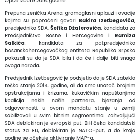
Opće izbore 2018. godine.
Prepuna zenička Arena, gromoglasni aplauzi i ovacije
kojima su popraćeni govori
Bakira Izetbegovića
,
predsjednika SDA,
Šefika Džaferovića
, kandidata za
Predsjedništvo Bosne i Hercegovine i
Ramiza
Salkića
, kandidata za potpredsjednika
bosanskohercegovačkog entiteta Republika Srpska
pokazali su da je SDA bila i da će i dalje biti snaga
ovoga naroda.
Predsjednik Izetbegović je podsjetio da je SDA zatekla
teško stanje 2014. godine, ali da smo unatoč brojnim
opstrukcijama i krizama, kukavičkim napuštanjima
koalicija nekih naših partnera, bježanja od
odgovornosti, u ovom mandatu stanje u zemlji
sabilizovali u svim bitnim segmentima. Zahvaljujući
SDA deblokiran je evropski put, BiH čeka kandidatski
status za EU, deblokiran je NATO-put, a do kraja
godine se očekuje aktiviranje MAP-a.