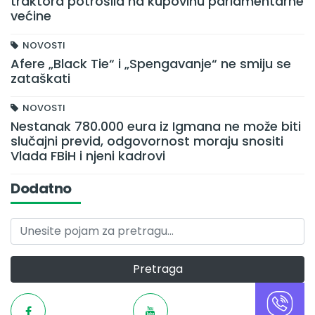
traktora potrošila na kupovinu parlamentarne
većine
NOVOSTI
Afere „Black Tie“ i „Spengavanje“ ne smiju se
zataškati
NOVOSTI
Nestanak 780.000 eura iz Igmana ne može biti
slučajni previd, odgovornost moraju snositi
Vlada FBiH i njeni kadrovi
Dodatno
Pretraga