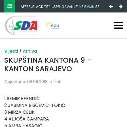
AFERE „BLACK TIE“ I „SPENGAVANJE“ NE SMIJU SE
ZATAŠKATI
Vijesti
/
Arhiva
SKUPŠTINA KANTONA 9 –
KANTON SARAJEVO
Objavljeno: 08.09.2018. u 15:41
1 SEMIR EFENDIĆ
2 JASMINA BIŠĆEVIĆ-TOKIĆ
3 MIRZA ČELIK
4 ALJOŠA ČAMPARA
5 AMRA HASAGIĆ