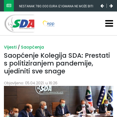
NESTANAK 780.000 EURA IZ IGMANA NE MOŽE BITI
SLUČAJNI PREVID, ODGOVORNOST MORAJU SNOSITI
VLADA FBIH I NJENI KADROVI
Vijesti
/
Saopćenja
Saopćenje Kolegija SDA: Prestati
s politiziranjem pandemije,
ujediniti sve snage
Objavljeno: 05.04.2021. u 16:26