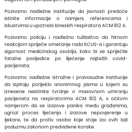
Pozivamo nadležne institucije da javnosti predoče
istinite informacije o namjeni, referencama i
iskustvima u upotrebi kineskih respiratora ACM 812 A.
Pozivamo policiju i nadležno tužilaštvo da hitnom
reakcijom spriječe ometanje rada KCUS-a i garantuju
sigurnost medicinskog osoblja, kako bi se spriječile
fatalne posljedice po liječenje najtežih covid-
pacijenata.
Pozivamo nadležne istražne i pravosudne institucije
da ispitaju porijeklo anonimnog pisma u kojem su
iznesene neistinite tvrdnje o masovnom umiranju
pacijenata na respiratorima ACM 812 A, s očitom
namjerom da se izazove panika među građanima,
ugrozi proces liječenja i izazove nepovjerenje u
ljekare, te da protiv osoba koje stoje iza ovih laži
poduzmu zakonom predviđene korake.