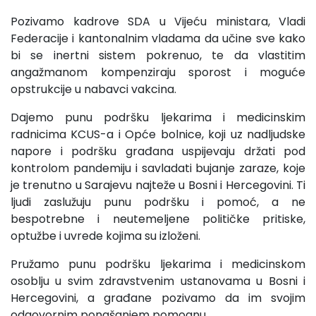
Pozivamo kadrove SDA u Vijeću ministara, Vladi
Federacije i kantonalnim vladama da učine sve kako
bi se inertni sistem pokrenuo, te da vlastitim
angažmanom kompenziraju sporost i moguće
opstrukcije u nabavci vakcina.
Dajemo punu podršku ljekarima i medicinskim
radnicima KCUS-a i Opće bolnice, koji uz nadljudske
napore i podršku građana uspijevaju držati pod
kontrolom pandemiju i savladati bujanje zaraze, koje
je trenutno u Sarajevu najteže u Bosni i Hercegovini. Ti
ljudi zaslužuju punu podršku i pomoć, a ne
bespotrebne i neutemeljene političke pritiske,
optužbe i uvrede kojima su izloženi.
Pružamo punu podršku ljekarima i medicinskom
osoblju u svim zdravstvenim ustanovama u Bosni i
Hercegovini, a građane pozivamo da im svojim
odgovornim ponašanjem pomognu.