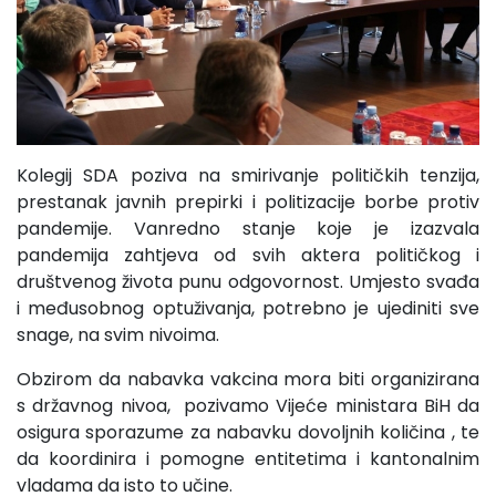
Kolegij SDA poziva na smirivanje političkih tenzija,
prestanak javnih prepirki i politizacije borbe protiv
pandemije. Vanredno stanje koje je izazvala
pandemija zahtjeva od svih aktera političkog i
društvenog života punu odgovornost. Umjesto svađa
i međusobnog optuživanja, potrebno je ujediniti sve
snage, na svim nivoima.
Obzirom da nabavka vakcina mora biti organizirana
s državnog nivoa, pozivamo Vijeće ministara BiH da
osigura sporazume za nabavku dovoljnih količina , te
da koordinira i pomogne entitetima i kantonalnim
vladama da isto to učine.