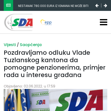
NESTANAK 780.000 EURA IZ IGMANA NE MOŽE BITI
SLUČAJNI PREVID, ODGOVORNOST MORAJU SNOSITI
VLADA FBIH I NJENI KADROVI
Vijesti
/
Saopćenja
Pozdravljamo odluku Vlade
Tuzlanskog kantona da
pomogne penzionerima, primjer
rada u interesu građana
Objavljeno: 02.06.2022. u 17:59